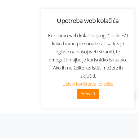
Upotreba web kolačića
Koristimo web kolačiće (eng. "cookies")
kako bismo personalizirali sadržaj i
oglase na našoj web stranici, te
omogućili najbolje korisničko iskustvo.
Ako ih ne želite koristiti, možete ih
isključiti.
Uslovi korištenja kolačića
Prihvati