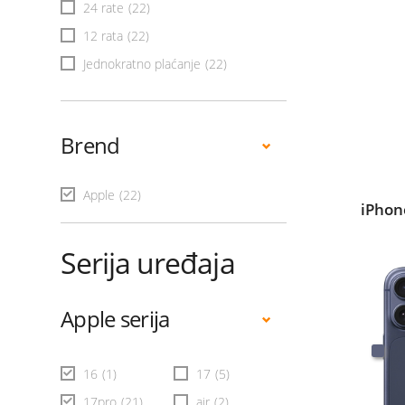
24 rate
(22)
12 rata
(22)
Jednokratno plaćanje
(22)
Brend
Apple
(22)
iPhon
Serija uređaja
Apple serija
16
(1)
17
(5)
17pro
(21)
air
(2)