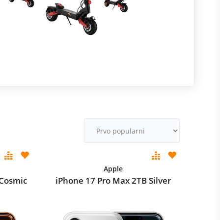
R
m
M
v
Apple
 Cosmic
iPhone 17 Pro Max 2TB Silver