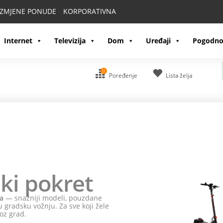
IZMJENE PONUDE
KORPORATIVNA
Internet
Televizija
Dom
Uređaji
Pogodno
0
Poređenje
Lista želja
ki pokret
a
— snažniji modeli, pouzdane
 gradsku vožnju. Za sve koji žele
oz grad.