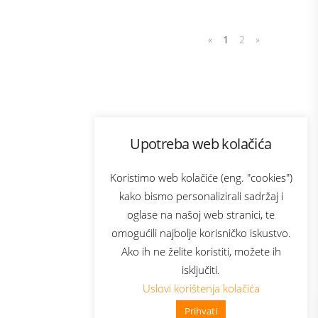
«
1
2
»
Program lojalnosti
Upotreba web kolačića
com
Bonus plus
sluga
Prijava za newsletter
Koristimo web kolačiće (eng. "cookies")
kako bismo personalizirali sadržaj i
oglase na našoj web stranici, te
elecom
omogućili najbolje korisničko iskustvo.
Ako ih ne želite koristiti, možete ih
isključiti.
Uslovi korištenja kolačića
Prihvati
👋 Zdravo, kako mogu pomoći?