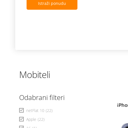
Istraži ponudu
Mobiteli
Odabrani filteri
iPho
netFlat 10
(22)
Apple
(22)