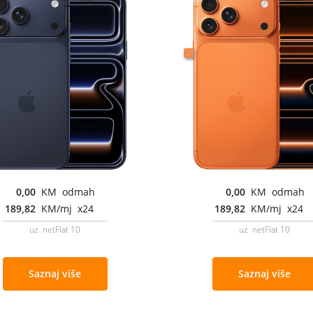
0,00
KM odmah
0,00
KM odmah
189,82
KM/mj x24
189,82
KM/mj x24
uz netFlat 10
uz netFlat 10
Saznaj više
Saznaj više