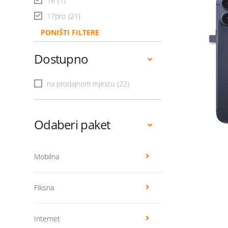
16
(1)
17pro
(21)
PONIŠTI FILTERE
Dostupno
na prodajnom mjestu
(22)
Odaberi paket
Mobilna
Fiksna
Internet