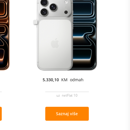
5.330,10
KM odmah
uz netFlat 10
Saznaj više