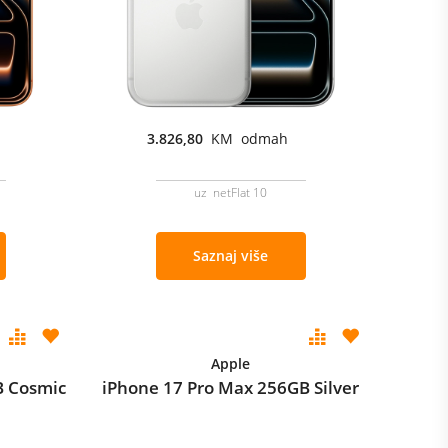
3.826,80
KM odmah
uz netFlat 10
Saznaj više
Apple
B Cosmic
iPhone 17 Pro Max 256GB Silver