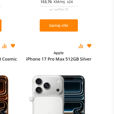
153,70
KM/mj x24
uz netFlat 10
Saznaj više
Apple
B Cosmic
iPhone 17 Pro Max 512GB Silver