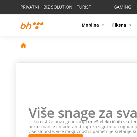
PRIVATNI
BIZ SOLUTION
TURIST
GAMING
Mobilna
Fiksna
Više snage za sva
Uskoro stiže nova generacija
oneS električnih skuter
performanse i moderan dizajn za sigurniju i ugodniju
više slobode, više mogućnosti i pametnije kretanje kr