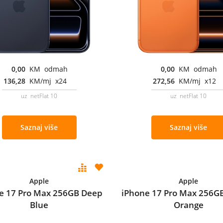
0,00
KM odmah
0,00
KM odmah
136,28
KM/mj x24
272,56
KM/mj x12
uz netFlat 10
uz netFlat 10
Saznaj više
Saznaj više
Apple
Apple
e 17 Pro Max 256GB Deep
iPhone 17 Pro Max 256G
Blue
Orange