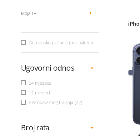
Moja TV
iPho
Gotovinsko plaćanje (bez paketa)
Ugovorni odnos
24 mjeseca
12 mjeseci
Bez obaveznog trajanja
(22)
Broj rata