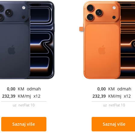
0,00
KM odmah
0,00
KM odmah
232,39
KM/mj x12
232,39
KM/mj x12
uz netFlat 10
uz netFlat 10
Saznaj više
Saznaj više