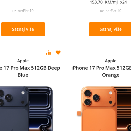
153,70
KM/mj x24
uz netFlat 10
uz netFlat 10
Saznaj više
Saznaj više
Apple
Apple
e 17 Pro Max 512GB Deep
iPhone 17 Pro Max 512G
Blue
Orange