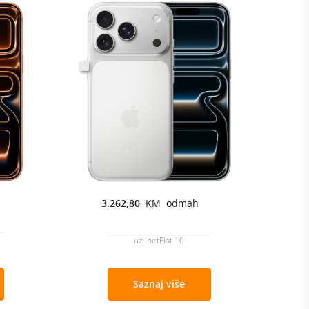
3.262,80
KM odmah
uz netFlat 10
Saznaj više