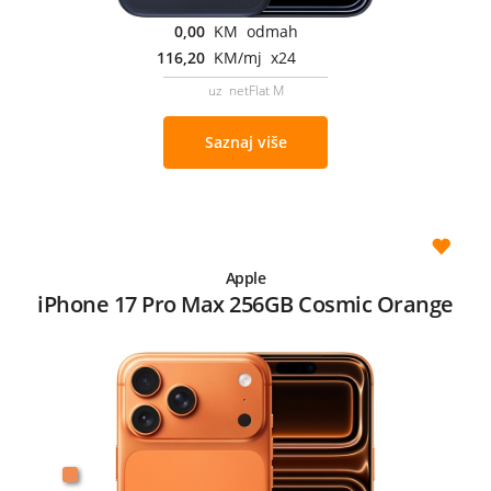
0,00
KM odmah
116,20
KM/mj x24
uz netFlat M
Saznaj više
Apple
iPhone 17 Pro Max 256GB Cosmic Orange