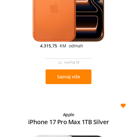
4.315,75
KM odmah
uz netFlat M
Saznaj više
Apple
iPhone 17 Pro Max 1TB Silver