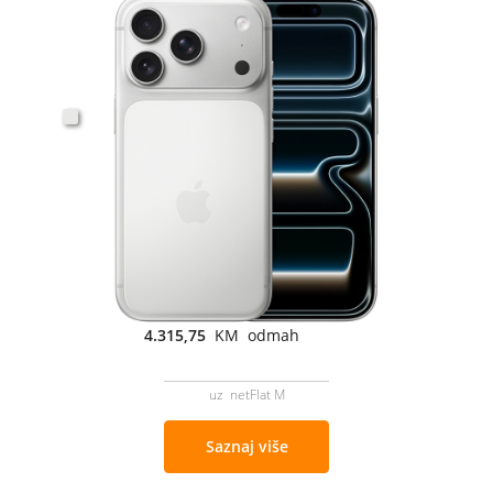
4.315,75
KM odmah
uz netFlat M
Saznaj više