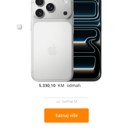
5.330,10
KM odmah
uz netFlat M
Saznaj više