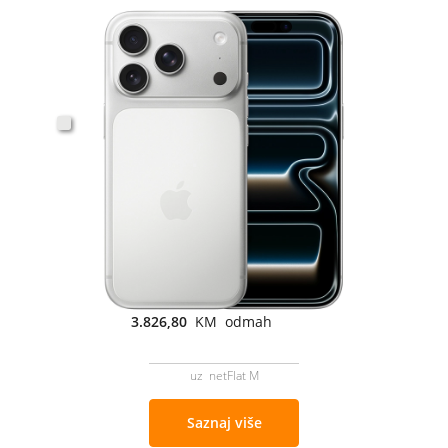
3.826,80
KM odmah
uz netFlat M
Saznaj više