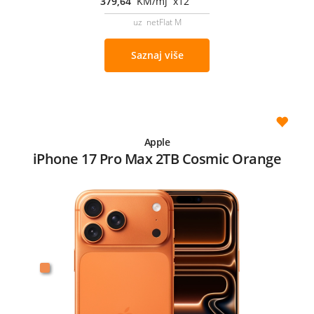
379,64
KM/mj x12
uz netFlat M
Saznaj više
Apple
iPhone 17 Pro Max 2TB Cosmic Orange