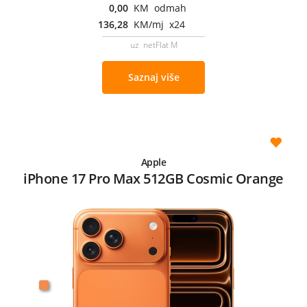
0,00
KM odmah
136,28
KM/mj x24
uz netFlat M
Saznaj više
Apple
iPhone 17 Pro Max 512GB Cosmic Orange