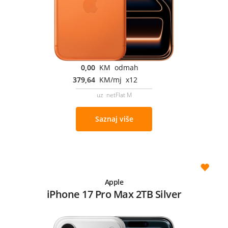
0,00
KM odmah
379,64
KM/mj x12
uz netFlat M
Saznaj više
Apple
iPhone 17 Pro Max 2TB Silver