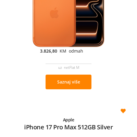
3.826,80
KM odmah
uz netFlat M
Saznaj više
Apple
iPhone 17 Pro Max 512GB Silver