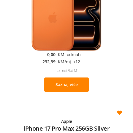
0,00
KM odmah
232,39
KM/mj x12
uz netFlat M
Saznaj više
Apple
iPhone 17 Pro Max 256GB Silver