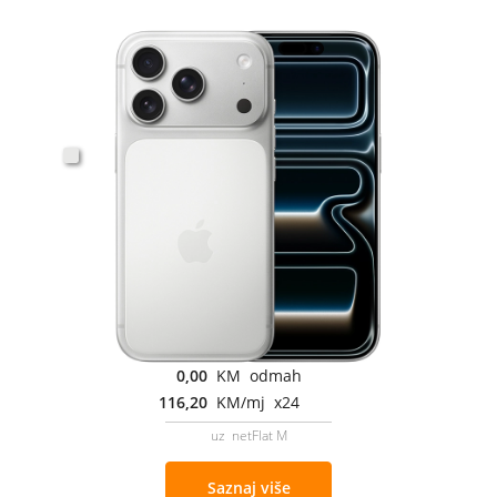
0,00
KM odmah
116,20
KM/mj x24
uz netFlat M
Saznaj više