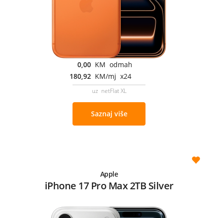
0,00
KM odmah
180,92
KM/mj x24
uz netFlat XL
Saznaj više
Apple
iPhone 17 Pro Max 2TB Silver