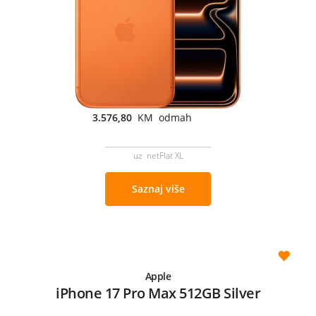
3.576,80
KM odmah
uz netFlat XL
Saznaj više
Apple
iPhone 17 Pro Max 512GB Silver