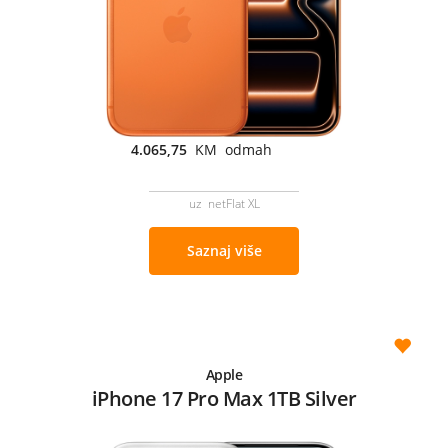
4.065,75
KM odmah
uz netFlat XL
Saznaj više
Apple
iPhone 17 Pro Max 1TB Silver