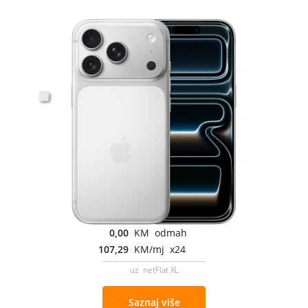
0,00
KM odmah
107,29
KM/mj x24
uz netFlat XL
Saznaj više