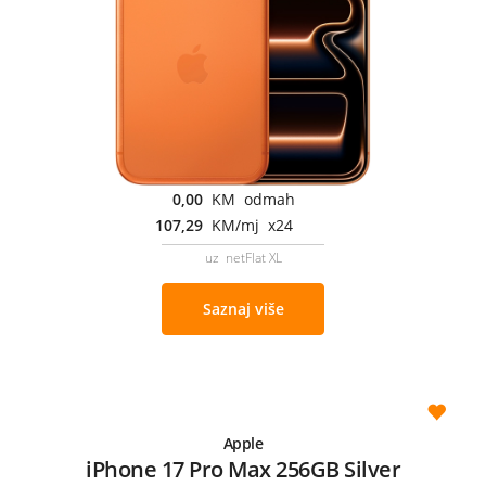
0,00
KM odmah
107,29
KM/mj x24
uz netFlat XL
Saznaj više
Apple
iPhone 17 Pro Max 256GB Silver