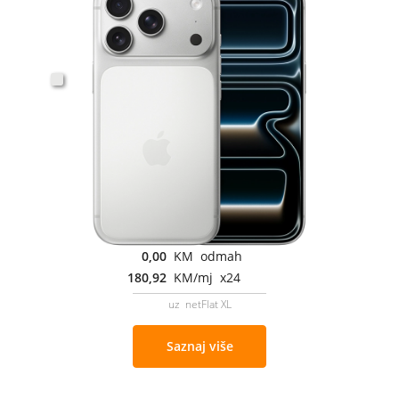
0,00
KM odmah
180,92
KM/mj x24
uz netFlat XL
Saznaj više