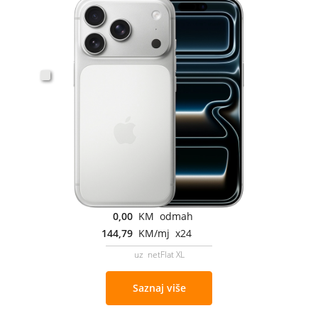
0,00
KM odmah
144,79
KM/mj x24
uz netFlat XL
Saznaj više