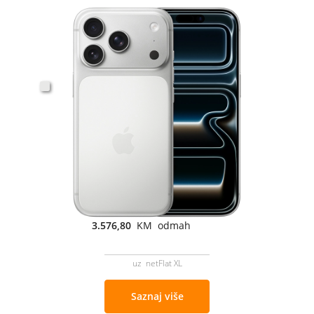
3.576,80
KM odmah
uz netFlat XL
Saznaj više