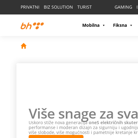
PRIVATNI
BIZ SOLUTION
TURIST
GAMING
Mobilna
Fiksna
Više snage za sva
Uskoro stiže nova generacija
oneS električnih skuter
performanse i moderan dizajn za sigurniju i ugodniju
više slobode, više mogućnosti i pametnije kretanje kr