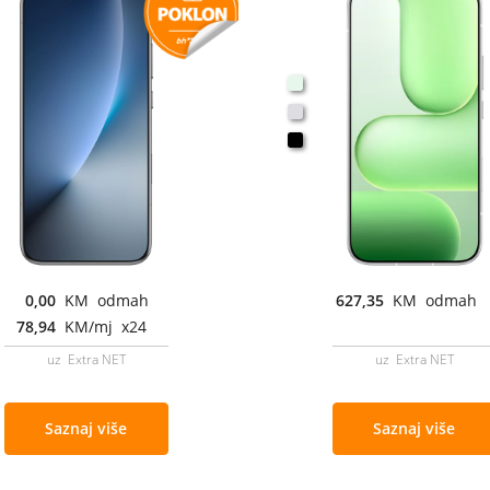
0,00
KM odmah
627,35
KM odmah
78,94
KM/mj x24
uz Extra NET
uz Extra NET
Saznaj više
Saznaj više