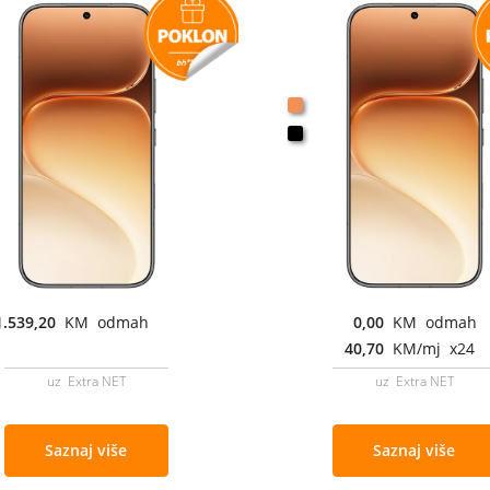
1.539,20
KM odmah
0,00
KM odmah
40,70
KM/mj x24
uz Extra NET
uz Extra NET
Saznaj više
Saznaj više