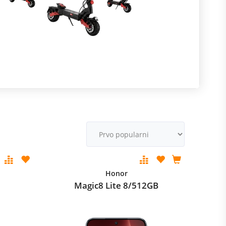
R
m
M
v
Honor
B
Magic8 Lite 8/512GB