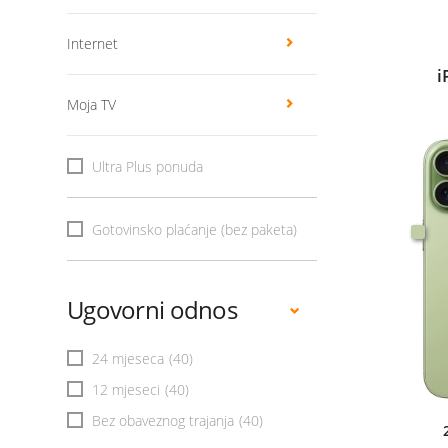
Internet
i
Moja TV
Ultra Plus ponuda
Gotovinsko plaćanje (bez paketa)
Ugovorni odnos
24 mjeseca
(40)
12 mjeseci
(40)
Bez obaveznog trajanja
(40)