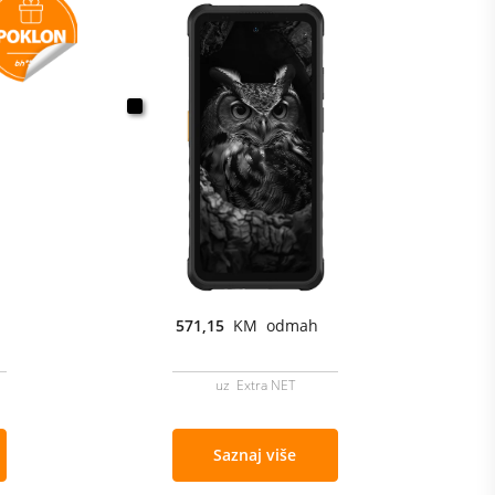
571,15
KM odmah
uz Extra NET
Saznaj više