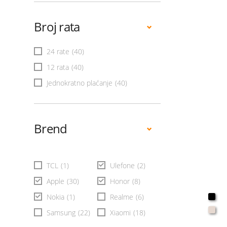
Broj rata
24 rate
(40)
12 rata
(40)
Jednokratno plaćanje
(40)
Brend
TCL
(1)
Ulefone
(2)
Apple
(30)
Honor
(8)
Nokia
(1)
Realme
(6)
Samsung
(22)
Xiaomi
(18)