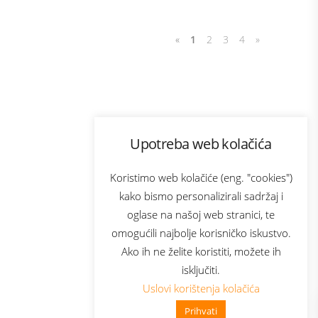
«
1
2
3
4
»
Program lojalnosti
Upotreba web kolačića
com
Bonus plus
sluga
Prijava za newsletter
Koristimo web kolačiće (eng. "cookies")
kako bismo personalizirali sadržaj i
oglase na našoj web stranici, te
elecom
omogućili najbolje korisničko iskustvo.
Ako ih ne želite koristiti, možete ih
isključiti.
Uslovi korištenja kolačića
Prihvati
👋 Zdravo, kako mogu pomoći?