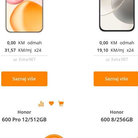
0,00
KM odmah
0,00
KM odmah
31,57
KM/mj x24
19,10
KM/mj x24
uz Extra NET
uz Extra NET
Saznaj više
Saznaj više
Honor
Honor
600 Pro 12/512GB
600 8/256GB