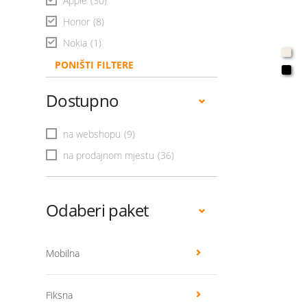
Apple
(30)
Honor
(8)
Nokia
(1)
PONIŠTI FILTERE
Dostupno
na webshopu
(9)
na prodajnom mjestu
(36)
Odaberi paket
Mobilna
Fiksna