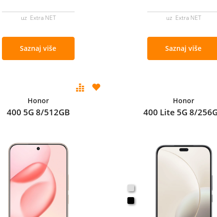
uz Extra NET
uz Extra NET
Saznaj više
Saznaj više
Honor
Honor
400 5G 8/512GB
400 Lite 5G 8/256