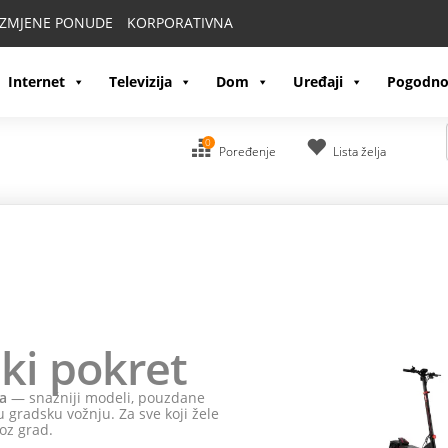
IZMJENE PONUDE
KORPORATIVNA
Internet
Televizija
Dom
Uređaji
Pogodno
0
Poređenje
Lista želja
ki pokret
a
— snažniji modeli, pouzdane
 gradsku vožnju. Za sve koji žele
oz grad.