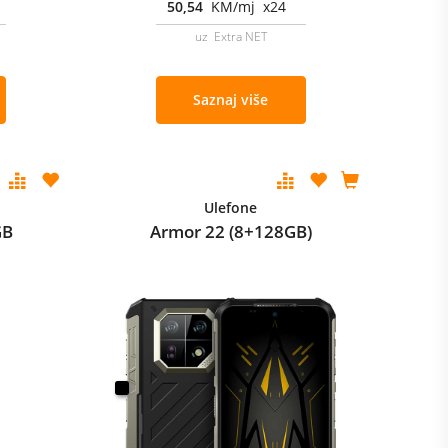
50,54
KM/mj x24
uz Extra NET
Saznaj više
Ulefone
GB
Armor 22 (8+128GB)