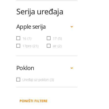
Serija uređaja
Apple serija
16
(1)
17
(5)
17pro
(21)
air
(2)
Poklon
Uređaji uz poklon
(3)
PONIŠTI FILTERE