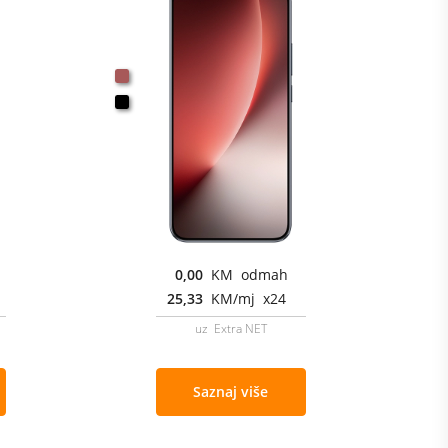
0,00
KM odmah
25,33
KM/mj x24
uz Extra NET
Saznaj više