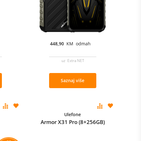
448,90
KM odmah
uz Extra NET
Saznaj više
Ulefone
Armor X31 Pro (8+256GB)