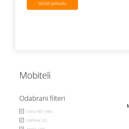
Istraži ponudu
Mobiteli
Odabrani filteri
Extra NET
(40)
Ulefone
(2)