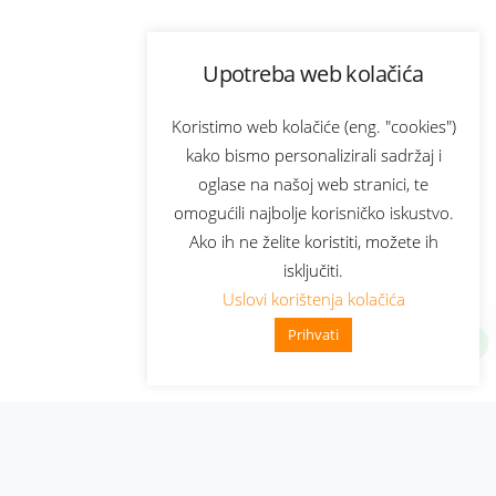
Upotreba web kolačića
Koristimo web kolačiće (eng. "cookies")
kako bismo personalizirali sadržaj i
oglase na našoj web stranici, te
omogućili najbolje korisničko iskustvo.
Ako ih ne želite koristiti, možete ih
isključiti.
Uslovi korištenja kolačića
Prihvati