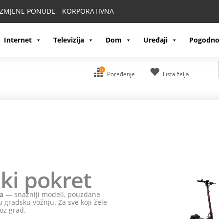
IZMJENE PONUDE
KORPORATIVNA
Internet
Televizija
Dom
Uređaji
Pogodno
0
Poređenje
Lista želja
ki pokret
a
— snažniji modeli, pouzdane
 gradsku vožnju. Za sve koji žele
oz grad.