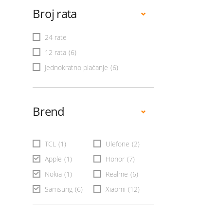
Broj rata
24 rate
12 rata
(6)
Jednokratno plaćanje
(6)
Brend
TCL
(1)
Ulefone
(2)
Apple
(1)
Honor
(7)
Nokia
(1)
Realme
(6)
Samsung
(6)
Xiaomi
(12)