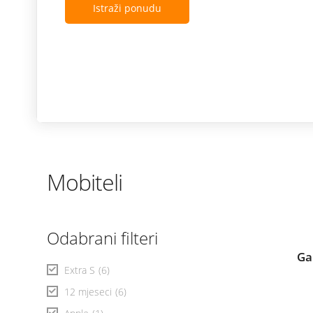
Istraži ponudu
Mobiteli
Odabrani filteri
Ga
Extra S
(6)
12 mjeseci
(6)