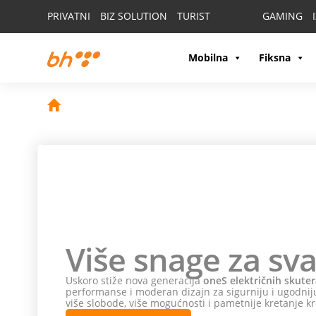
PRIVATNI
BIZ SOLUTION
TURIST
GAMING
Mobilna
Fiksna
Više snage za sva
Uskoro stiže nova generacija
oneS električnih skuter
performanse i moderan dizajn za sigurniju i ugodniju
više slobode, više mogućnosti i pametnije kretanje kr