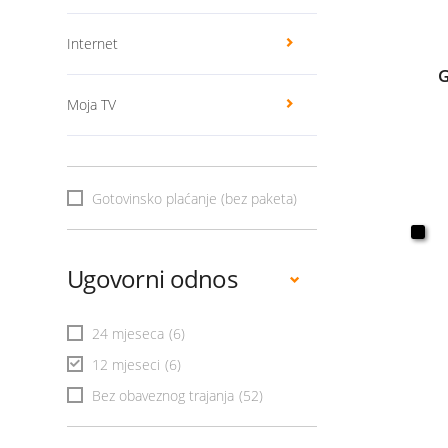
Internet
G
Moja TV
Gotovinsko plaćanje (bez paketa)
Ugovorni odnos
24 mjeseca
(6)
12 mjeseci
(6)
Bez obaveznog trajanja
(52)