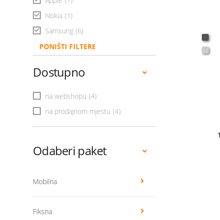
Apple
(1)
Nokia
(1)
Samsung
(6)
PONIŠTI FILTERE
Dostupno
na webshopu
(4)
na prodajnom mjestu
(4)
Odaberi paket
Mobilna
Fiksna