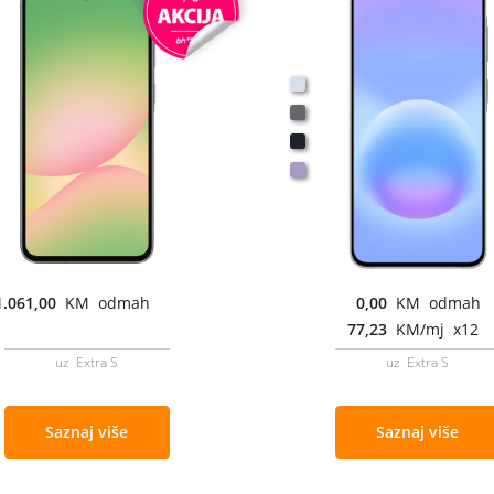
1.061,00
KM odmah
0,00
KM odmah
77,23
KM/mj x12
uz Extra S
uz Extra S
Saznaj više
Saznaj više