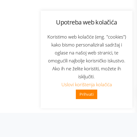
Program lojalnosti
Upotreba web kolačića
com
Bonus plus
sluga
Prijava za newsletter
Koristimo web kolačiće (eng. "cookies")
kako bismo personalizirali sadržaj i
oglase na našoj web stranici, te
elecom
omogućili najbolje korisničko iskustvo.
Ako ih ne želite koristiti, možete ih
isključiti.
Uslovi korištenja kolačića
Prihvati
👋 Zdravo, kako mogu pomoći?