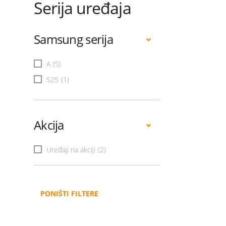
Serija uređaja
Samsung serija
A
(5)
S25
(1)
Akcija
Uređaji na akciji
(2)
PONIŠTI FILTERE