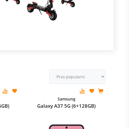
R
m
M
v
Samsung
6GB)
Galaxy A37 5G (6+128GB)