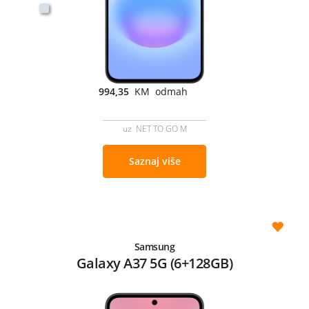
994,35
KM odmah
uz NET TO GO M
Saznaj više
Samsung
Galaxy A37 5G (6+128GB)