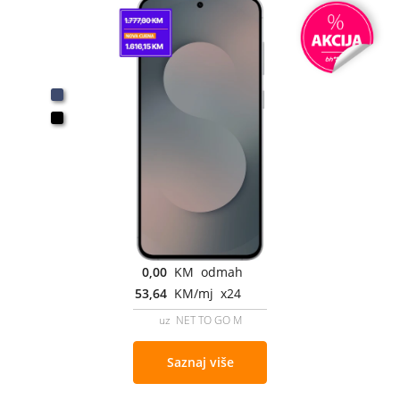
0,00
KM odmah
53,64
KM/mj x24
uz NET TO GO M
Saznaj više