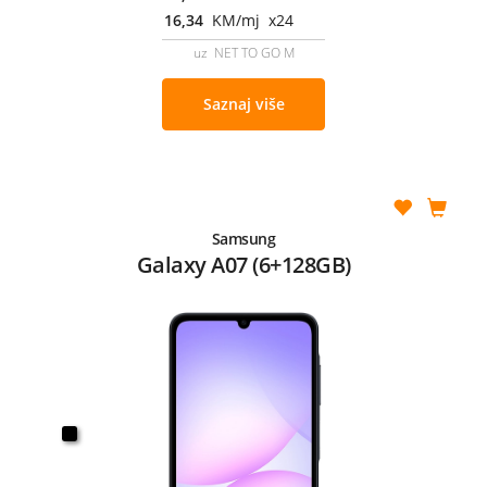
16,34
KM/mj x24
uz NET TO GO M
Saznaj više
Samsung
Galaxy A07 (6+128GB)