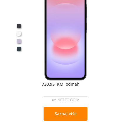
730,95
KM odmah
uz NET TO GO M
Saznaj više