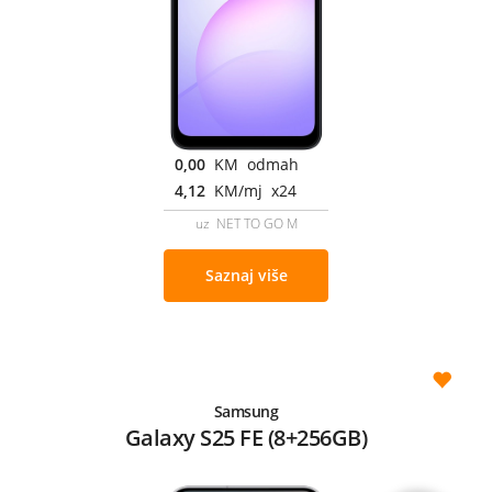
0,00
KM odmah
4,12
KM/mj x24
uz NET TO GO M
Saznaj više
Samsung
Galaxy S25 FE (8+256GB)