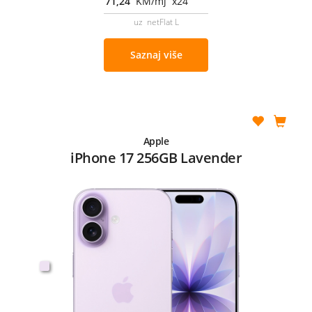
71,24
KM/mj x24
uz netFlat L
Saznaj više
Apple
iPhone 17 256GB Lavender