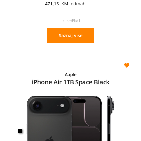
471,15
KM odmah
uz netFlat L
Saznaj više
Apple
iPhone Air 1TB Space Black