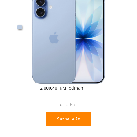
2.000,40
KM odmah
uz netFlat L
Saznaj više