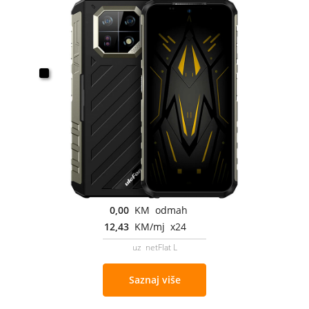
0,00
KM odmah
12,43
KM/mj x24
uz netFlat L
Saznaj više