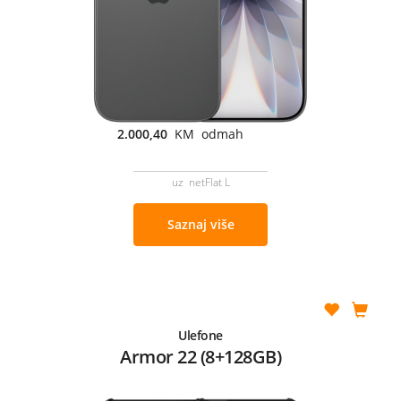
2.000,40
KM odmah
uz netFlat L
Saznaj više
Ulefone
Armor 22 (8+128GB)