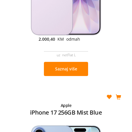
2.000,40
KM odmah
uz netFlat L
Saznaj više
Apple
iPhone 17 256GB Mist Blue