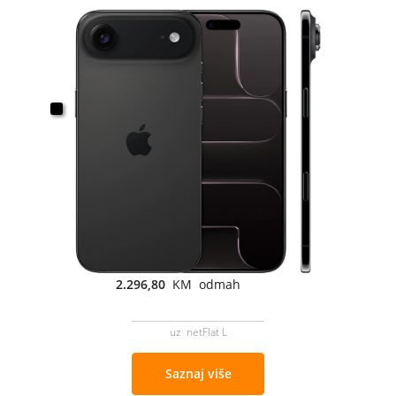
2.296,80
KM odmah
uz netFlat L
Saznaj više