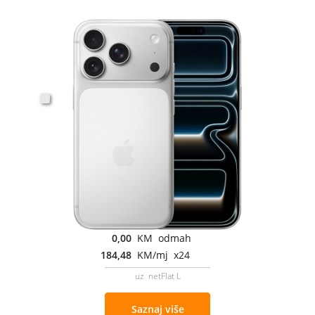
0,00
KM odmah
184,48
KM/mj x24
uz netFlat L
Saznaj više