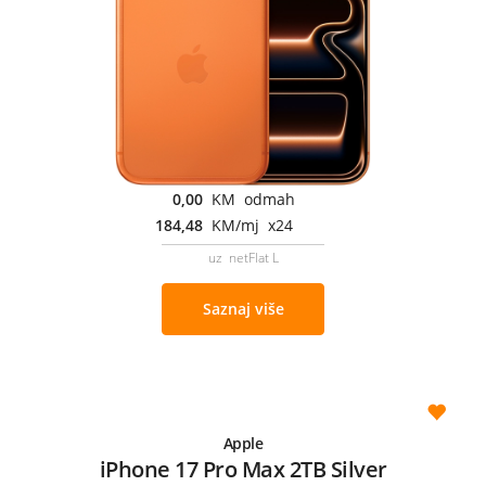
0,00
KM odmah
184,48
KM/mj x24
uz netFlat L
Saznaj više
Apple
iPhone 17 Pro Max 2TB Silver