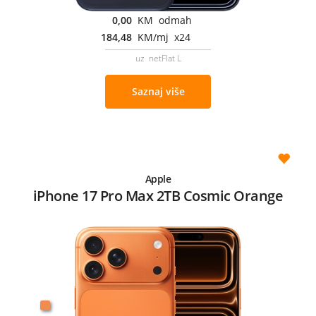
0,00
KM odmah
184,48
KM/mj x24
uz netFlat L
Saznaj više
Apple
iPhone 17 Pro Max 2TB Cosmic Orange