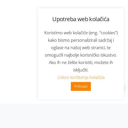
Upotreba web kolačića
Koristimo web kolačiće (eng. "cookies")
kako bismo personalizirali sadržaj i
oglase na našoj web stranici, te
omogućili najbolje korisničko iskustvo.
Ako ih ne želite koristiti, možete ih
isključiti.
Uslovi korištenja kolačića
Prihvati