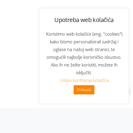
Upotreba web kolačića
Koristimo web kolačiće (eng. "cookies")
kako bismo personalizirali sadržaj i
oglase na našoj web stranici, te
omogućili najbolje korisničko iskustvo.
Ako ih ne želite koristiti, možete ih
isključiti.
Uslovi korištenja kolačića
Prihvati