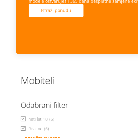
modele ostvaruješ i 365 dana besplatne zamjene ekr
Istraži ponudu
Mobiteli
Odabrani filteri
netFlat 10
(6)
Realme
(6)