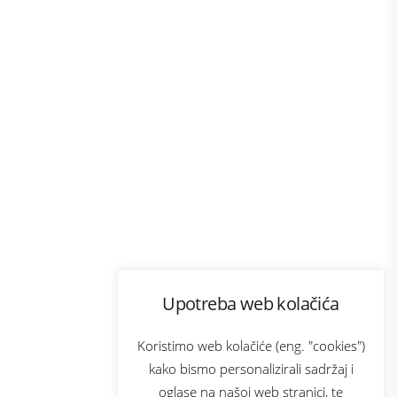
Program lojalnosti
Upotreba web kolačića
com
Bonus plus
sluga
Prijava za newsletter
Koristimo web kolačiće (eng. "cookies")
kako bismo personalizirali sadržaj i
oglase na našoj web stranici, te
elecom