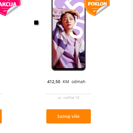
412,50
KM odmah
uz netFlat 10
Saznaj više