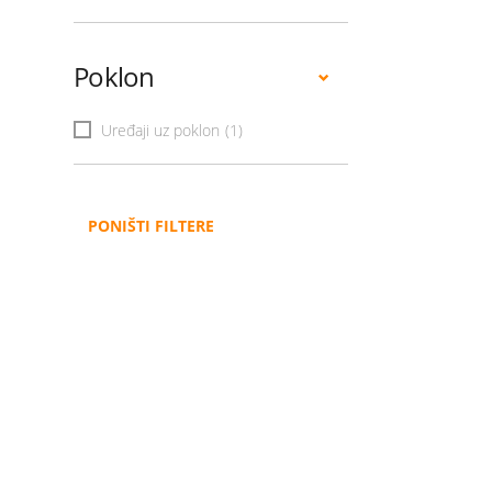
Poklon
Uređaji uz poklon
(1)
PONIŠTI FILTERE
Administracija
B2B
Nabavke i pozivi
Veleprodaja
Karijera
Partneri
Pristup informacijama
Sponzorstva
Arhiva vijesti
Donacije