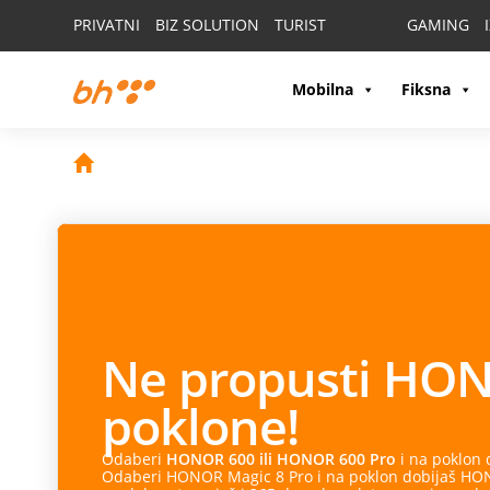
PRIVATNI
BIZ SOLUTION
TURIST
GAMING
Mobilna
Fiksna
Ne propusti
HON
poklone!
Odaberi
HONOR 600 ili HONOR 600 Pro
i na poklon
Odaberi HONOR Magic 8 Pro i na poklon dobijaš HONO