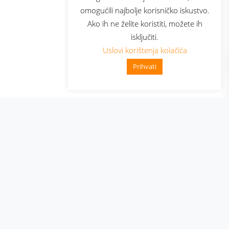
omogućili najbolje korisničko iskustvo.
Ako ih ne želite koristiti, možete ih
isključiti.
Uslovi korištenja kolačića
Prihvati
👋 Zdravo, kako mogu pomoći?