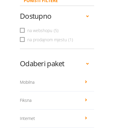
PONIŠTI FILTERE
Dostupno
na webshopu
(5)
na prodajnom mjestu
(1)
Odaberi paket
Mobilna
Fiksna
Internet