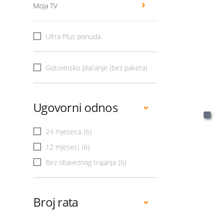
Moja TV
Ultra Plus ponuda
Gotovinsko plaćanje (bez paketa)
Ugovorni odnos
24 mjeseca
(6)
12 mjeseci
(6)
Bez obaveznog trajanja
(6)
Broj rata