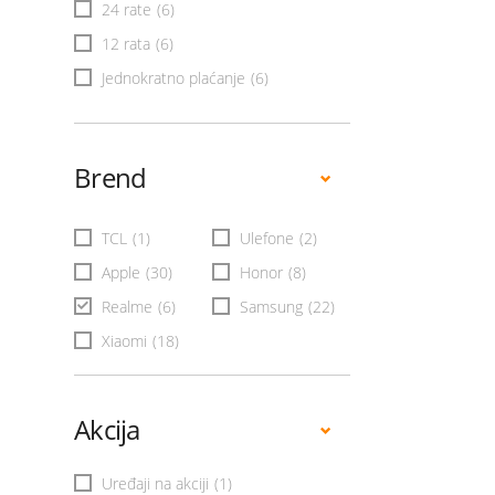
24 rate
(6)
12 rata
(6)
Jednokratno plaćanje
(6)
Brend
TCL
(1)
Ulefone
(2)
Apple
(30)
Honor
(8)
Realme
(6)
Samsung
(22)
Xiaomi
(18)
Akcija
Uređaji na akciji
(1)