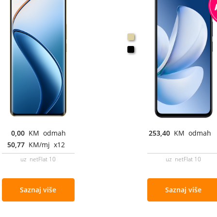
0,00
KM odmah
253,40
KM odmah
50,77
KM/mj x12
uz netFlat 10
uz netFlat 10
Saznaj više
Saznaj više