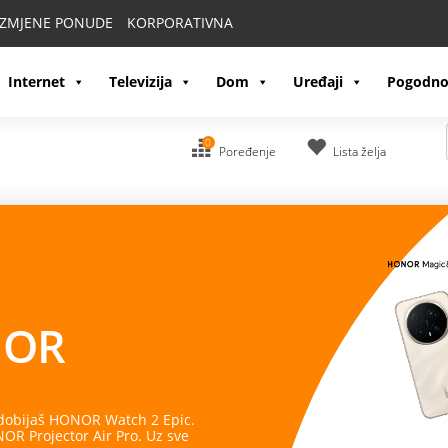
IZMJENE PONUDE
KORPORATIVNA
Internet
Televizija
Dom
Uređaji
Pogodno
0
Poređenje
Lista želja
OR
 dobijaš HONOR Watch 2 Epic.
R Projector Air Pro. Uz sve