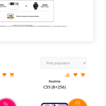
M
v
Realme
C55 (8+256)