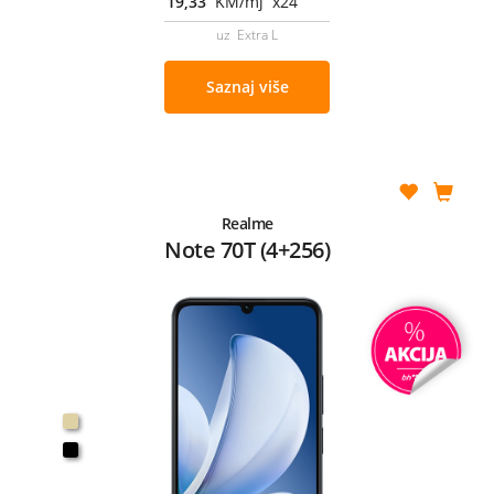
19,33
KM/mj x24
uz Extra L
Saznaj više
Realme
Note 70T (4+256)