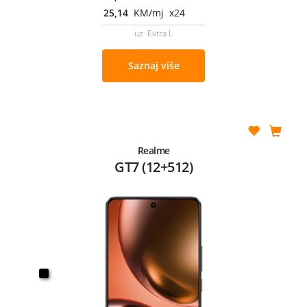
25,14
KM/mj x24
uz Extra L
Saznaj više
Realme
GT7 (12+512)