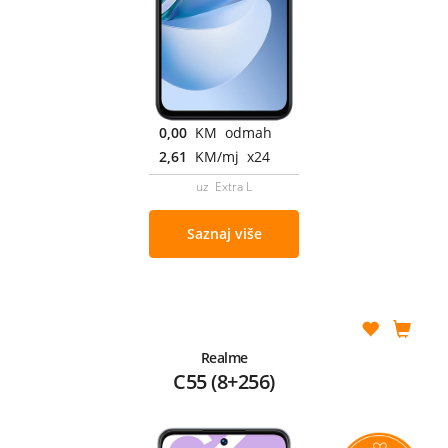
0,00
KM odmah
2,61
KM/mj x24
uz Extra L
Saznaj više
Realme
C55 (8+256)