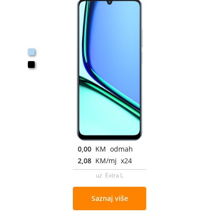
0,00
KM odmah
2,08
KM/mj x24
uz Extra L
Saznaj više