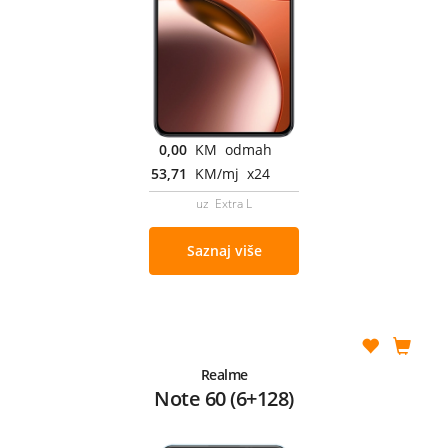
0,00
KM odmah
53,71
KM/mj x24
uz Extra L
Saznaj više
Realme
Note 60 (6+128)