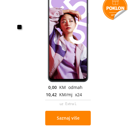
0,00
KM odmah
10,42
KM/mj x24
uz Extra L
Saznaj više