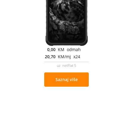
0,00
KM odmah
20,70
KM/mj x24
uz netFlat 5
Saznaj više