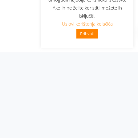
Ako ih ne želite koristiti, možete ih
isključiti.
Uslovi korištenja kolačića
Prihvati
Administracija
Nabavke i pozivi