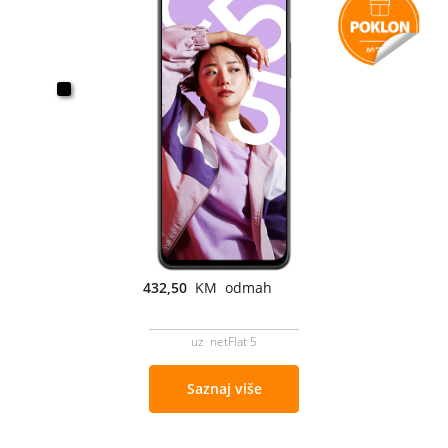
432,50
KM odmah
uz netFlat 5
Saznaj više