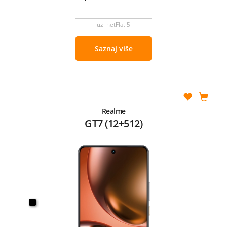
uz netFlat 5
Saznaj više
Realme
GT7 (12+512)