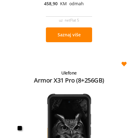
458,90
KM odmah
uz netFlat 5
Saznaj više
Ulefone
Armor X31 Pro (8+256GB)