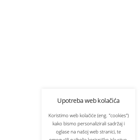
Upotreba web kolačića
Koristimo web kolačiće (eng. "cookies")
kako bismo personalizirali sadržaj i
oglase na našoj web stranici, te
omogućili najbolje korisničko iskustvo.