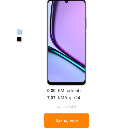
0,00
KM odmah
7,07
KM/mj x24
uz netFlat 5
Saznaj više