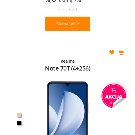
24,32
KM/mj x24
uz netFlat 5
Saznaj više
Realme
Note 70T (4+256)