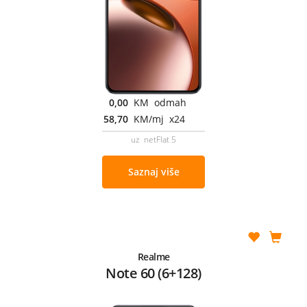
0,00
KM odmah
58,70
KM/mj x24
uz netFlat 5
Saznaj više
Realme
Note 60 (6+128)