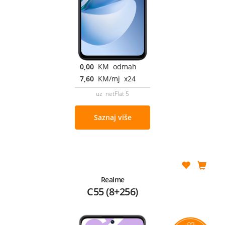
0,00
KM odmah
7,60
KM/mj x24
uz netFlat 5
Saznaj više
Realme
C55 (8+256)