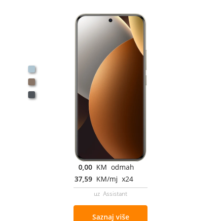
0,00
KM odmah
37,59
KM/mj x24
uz Assistant
Saznaj više