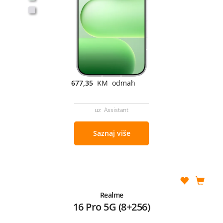
677,35
KM odmah
uz Assistant
Saznaj više
Realme
16 Pro 5G (8+256)