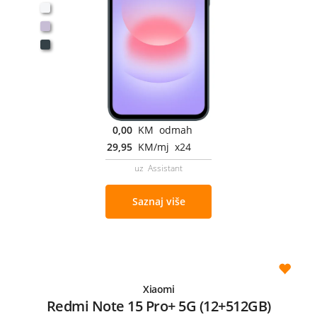
0,00
KM odmah
29,95
KM/mj x24
uz Assistant
Saznaj više
Xiaomi
Redmi Note 15 Pro+ 5G (12+512GB)