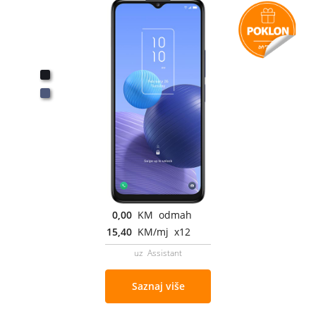
0,00
KM odmah
15,40
KM/mj x12
uz Assistant
Saznaj više