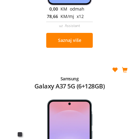
0,00
KM odmah
78,66
KM/mj x12
uz Assistant
Saznaj više
Samsung
Galaxy A37 5G (6+128GB)