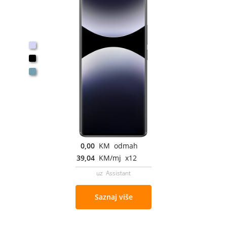
0,00
KM odmah
39,04
KM/mj x12
uz Assistant
Saznaj više