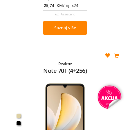
25,74
KM/mj x24
uz Assistant
Saznaj više
Realme
Note 70T (4+256)