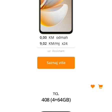
0,00
KM odmah
9,02
KM/mj x24
uz Assistant
Saznaj više
TCL
408 (4+64GB)