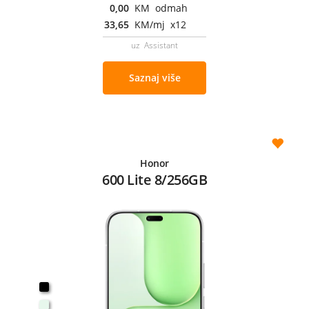
0,00
KM odmah
33,65
KM/mj x12
uz Assistant
Saznaj više
Honor
600 Lite 8/256GB