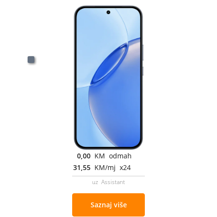
0,00
KM odmah
31,55
KM/mj x24
uz Assistant
Saznaj više