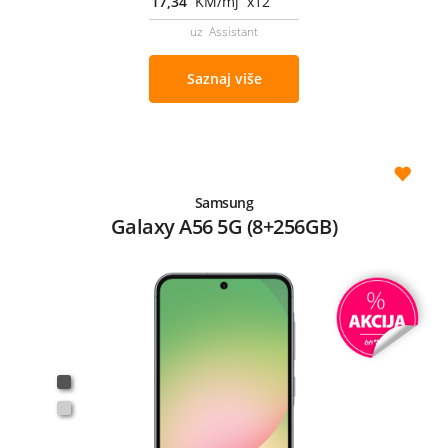
17,34
KM/mj x12
uz Assistant
Saznaj više
Samsung
Galaxy A56 5G (8+256GB)