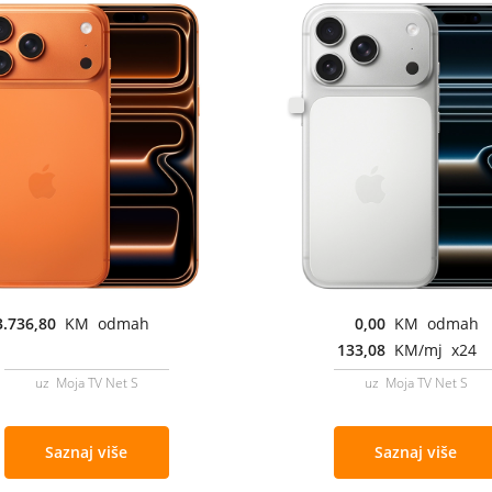
3.736,80
KM odmah
0,00
KM odmah
133,08
KM/mj x24
uz Moja TV Net S
uz Moja TV Net S
Saznaj više
Saznaj više