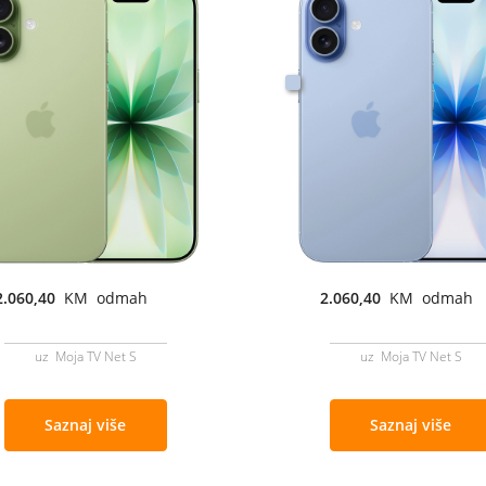
2.060,40
KM odmah
2.060,40
KM odmah
uz Moja TV Net S
uz Moja TV Net S
Saznaj više
Saznaj više