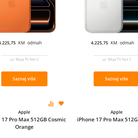
4.225,75
KM odmah
4.225,75
KM odmah
uz Moja TV Net S
uz Moja TV Net S
Saznaj više
Saznaj više
Apple
Apple
 17 Pro Max 512GB Cosmic
iPhone 17 Pro Max 512GB
Orange