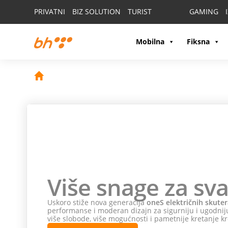
PRIVATNI
BIZ SOLUTION
TURIST
GAMING
Mobilna
Fiksna
Više snage za sva
Uskoro stiže nova generacija
oneS električnih skuter
performanse i moderan dizajn za sigurniju i ugodniju
više slobode, više mogućnosti i pametnije kretanje kr