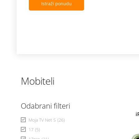
Istraži ponudu
Mobiteli
Odabrani filteri
i
Moja TV Net S
(26)
17
(5)