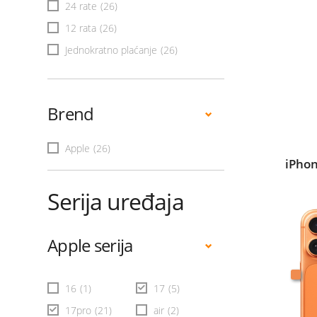
24 rate
(26)
12 rata
(26)
Jednokratno plaćanje
(26)
Brend
Apple
(26)
iPhon
Serija uređaja
Apple serija
16
(1)
17
(5)
17pro
(21)
air
(2)