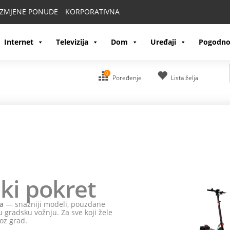
IZMJENE PONUDE
KORPORATIVNA
Internet
Televizija
Dom
Uređaji
Pogodno
0
Poređenje
Lista želja
ki pokret
a
— snažniji modeli, pouzdane
 gradsku vožnju. Za sve koji žele
oz grad.