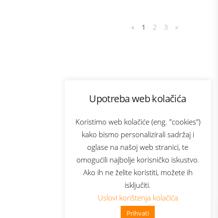
«
1
2
3
»
Program lojalnosti
Upotreba web kolačića
com
Bonus plus
sluga
Prijava za newsletter
Koristimo web kolačiće (eng. "cookies")
kako bismo personalizirali sadržaj i
oglase na našoj web stranici, te
elecom
omogućili najbolje korisničko iskustvo.
Ako ih ne želite koristiti, možete ih
isključiti.
Uslovi korištenja kolačića
Prihvati
👋 Zdravo, kako mogu pomoći?