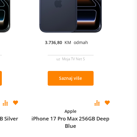
3.736,80
KM odmah
uz Moja TV Net S
Saznaj više
Apple
 Silver
iPhone 17 Pro Max 256GB Deep
Blue