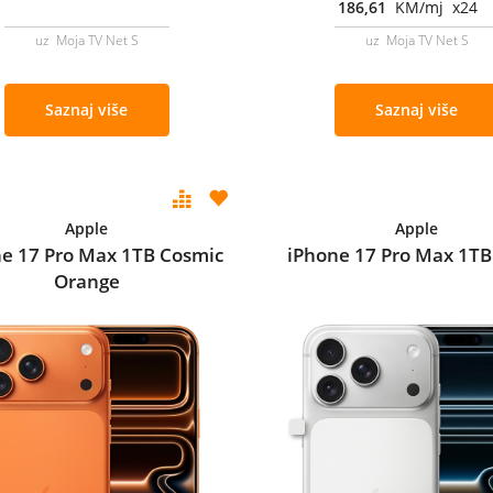
186,61
KM/mj x24
uz Moja TV Net S
uz Moja TV Net S
Saznaj više
Saznaj više
Apple
Apple
e 17 Pro Max 1TB Cosmic
iPhone 17 Pro Max 1TB 
Orange