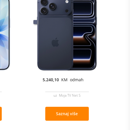
5.240,10
KM odmah
uz Moja TV Net S
Saznaj više