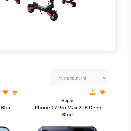
R
m
M
v
Apple
 Blue
iPhone 17 Pro Max 2TB Deep
Blue