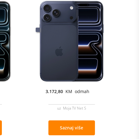
3.172,80
KM odmah
uz Moja TV Net S
Saznaj više