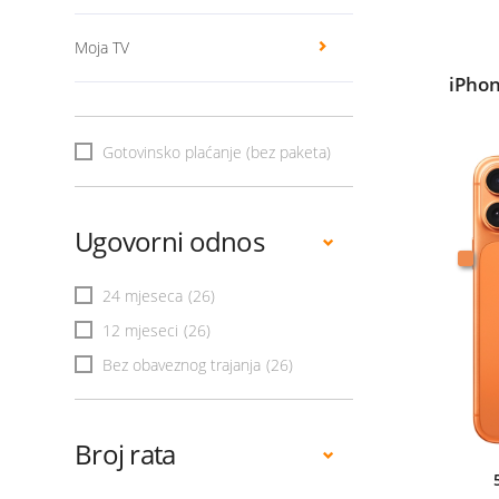
Moja TV
iPhon
Gotovinsko plaćanje (bez paketa)
Ugovorni odnos
24 mjeseca
(26)
12 mjeseci
(26)
Bez obaveznog trajanja
(26)
Broj rata