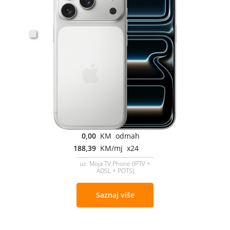
0,00
KM odmah
188,39
KM/mj x24
uz Moja TV Phone (IPTV +
ADSL + POTS)
Saznaj više