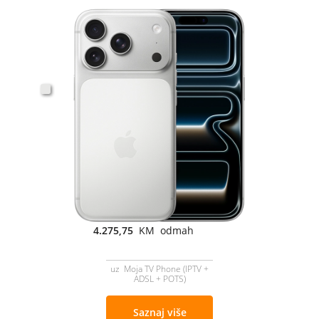
4.275,75
KM odmah
uz Moja TV Phone (IPTV +
ADSL + POTS)
Saznaj više