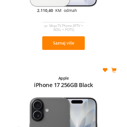
2.110,40
KM odmah
uz Moja TV Phone (IPTV +
ADSL + POTS)
Saznaj više
Apple
iPhone 17 256GB Black