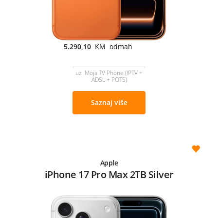
5.290,10
KM odmah
uz Moja TV Phone (IPTV +
ADSL + POTS)
Saznaj više
Apple
iPhone 17 Pro Max 2TB Silver