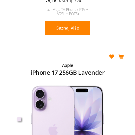
75,16
KM/mj x24
uz Moja TV Phone (IPTV +
ADSL + POTS)
Saznaj više
Apple
iPhone 17 256GB Lavender