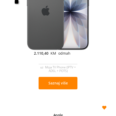
2.110,40
KM odmah
uz Moja TV Phone (IPTV +
ADSL + POTS)
Saznaj više
Apple