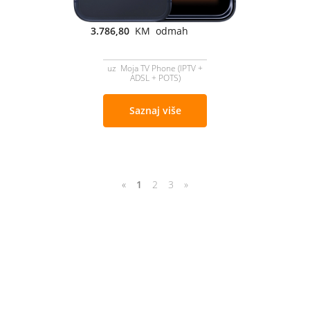
3.786,80
KM odmah
uz Moja TV Phone (IPTV +
ADSL + POTS)
Saznaj više
«
1
2
3
»