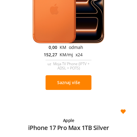
0,00
KM odmah
152,27
KM/mj x24
uz Moja TV Phone (IPTV +
ADSL + POTS)
Saznaj više
Apple
iPhone 17 Pro Max 1TB Silver