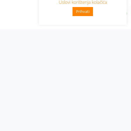
Uslovi korištenja kolačića
Prihvati
Administracija
Nabavke i pozivi
Karijera
Pristup informacijama