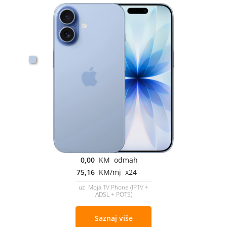
0,00
KM odmah
75,16
KM/mj x24
uz Moja TV Phone (IPTV +
ADSL + POTS)
Saznaj više