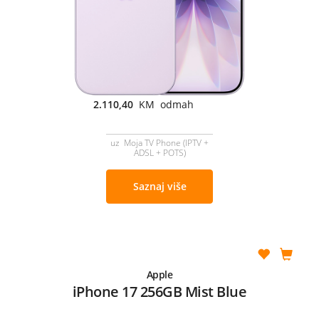
2.110,40
KM odmah
uz Moja TV Phone (IPTV +
ADSL + POTS)
Saznaj više
Apple
iPhone 17 256GB Mist Blue