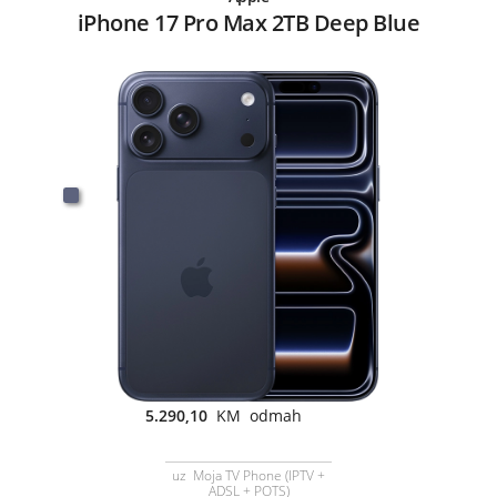
iPhone 17 Pro Max 2TB Deep Blue
5.290,10
KM odmah
uz Moja TV Phone (IPTV +
ADSL + POTS)