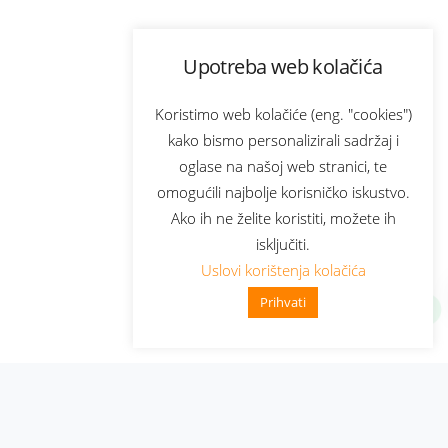
Upotreba web kolačića
Koristimo web kolačiće (eng. "cookies")
kako bismo personalizirali sadržaj i
oglase na našoj web stranici, te
omogućili najbolje korisničko iskustvo.
Ako ih ne želite koristiti, možete ih
isključiti.
Uslovi korištenja kolačića
Prihvati