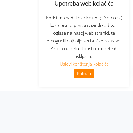
Upotreba web kolačića
Koristimo web kolačiće (eng. "cookies")
kako bismo personalizirali sadržaj i
oglase na našoj web stranici, te
omogućili najbolje korisničko iskustvo.
Ako ih ne želite koristiti, možete ih
isključiti.
Uslovi korištenja kolačića
Prihvati