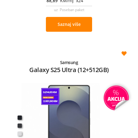
88,89
KM/mj x24
uz Poseban paket
Saznaj više
Samsung
Galaxy S25 Ultra (12+512GB)