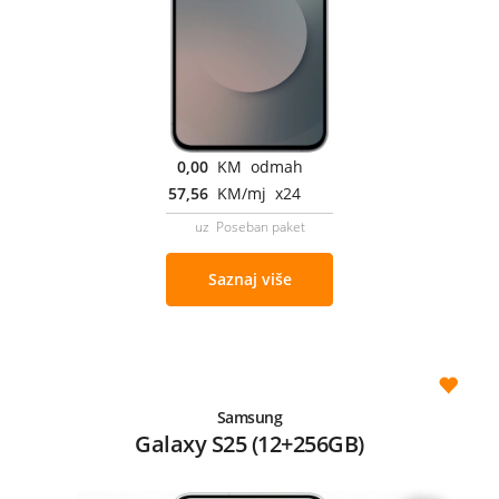
0,00
KM odmah
57,56
KM/mj x24
uz Poseban paket
Saznaj više
Samsung
Galaxy S25 (12+256GB)