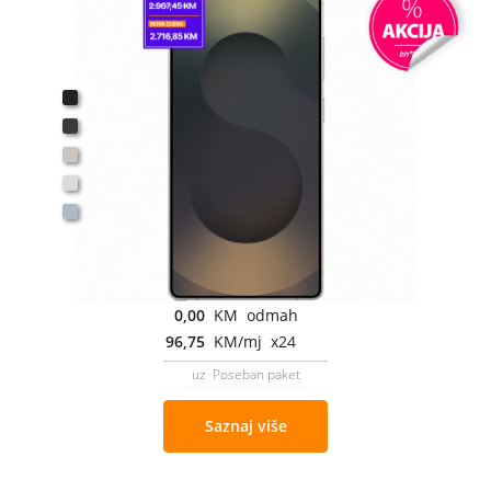
0,00
KM odmah
96,75
KM/mj x24
uz Poseban paket
Saznaj više