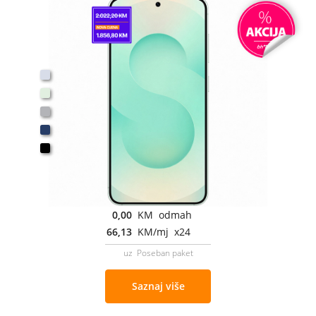
0,00
KM odmah
66,13
KM/mj x24
uz Poseban paket
Saznaj više