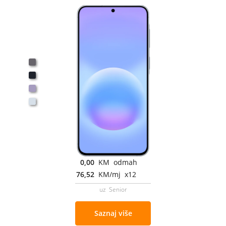
0,00
KM odmah
76,52
KM/mj x12
uz Senior
Saznaj više