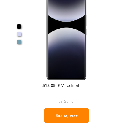
518,05
KM odmah
uz Senior
Saznaj više