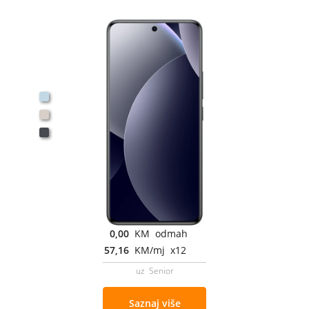
0,00
KM odmah
57,16
KM/mj x12
uz Senior
Saznaj više