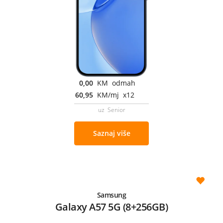
0,00
KM odmah
60,95
KM/mj x12
uz Senior
Saznaj više
Samsung
Galaxy A57 5G (8+256GB)