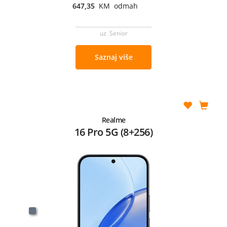
647,35
KM odmah
uz Senior
Saznaj više
Realme
16 Pro 5G (8+256)