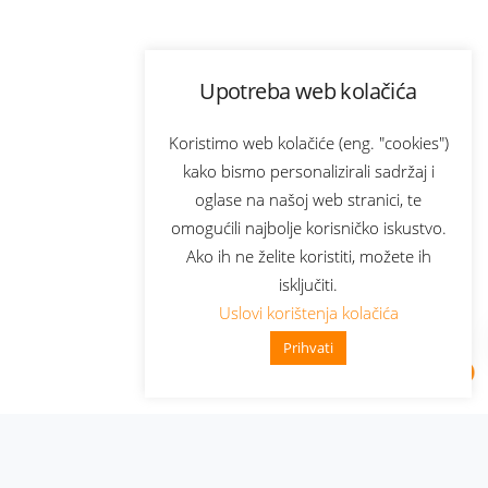
Upotreba web kolačića
Koristimo web kolačiće (eng. "cookies")
kako bismo personalizirali sadržaj i
oglase na našoj web stranici, te
omogućili najbolje korisničko iskustvo.
Ako ih ne želite koristiti, možete ih
isključiti.
Uslovi korištenja kolačića
Prihvati