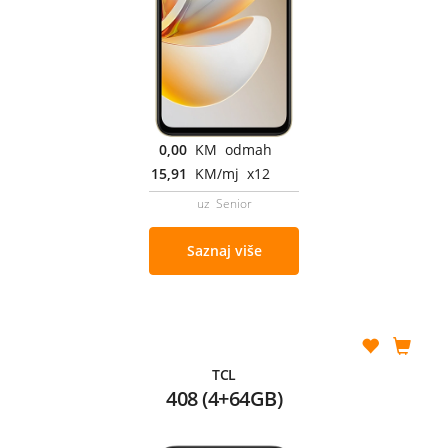
0,00
KM odmah
15,91
KM/mj x12
uz Senior
Saznaj više
TCL
408 (4+64GB)