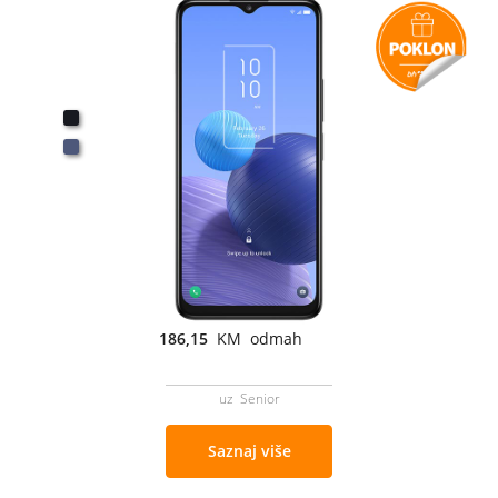
186,15
KM odmah
uz Senior
Saznaj više