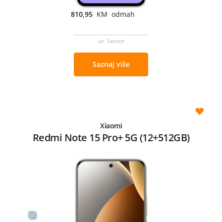
810,95
KM odmah
uz Senior
Saznaj više
Xiaomi
Redmi Note 15 Pro+ 5G (12+512GB)