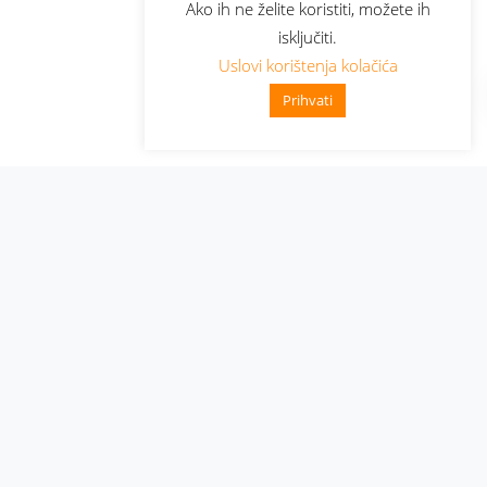
Ako ih ne želite koristiti, možete ih
isključiti.
Uslovi korištenja kolačića
Prihvati
Administracija
Nabavke i pozivi