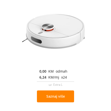
0,00
KM odmah
6,24
KM/mj x24
uz Extra L
Saznaj više