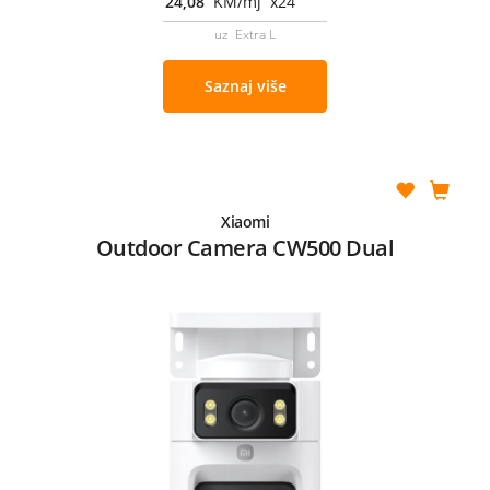
24,08
KM/mj x24
uz Extra L
Saznaj više
Xiaomi
Outdoor Camera CW500 Dual