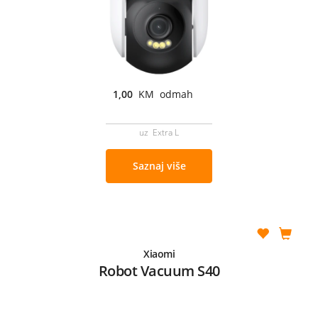
1,00
KM odmah
uz Extra L
Saznaj više
Xiaomi
Robot Vacuum S40