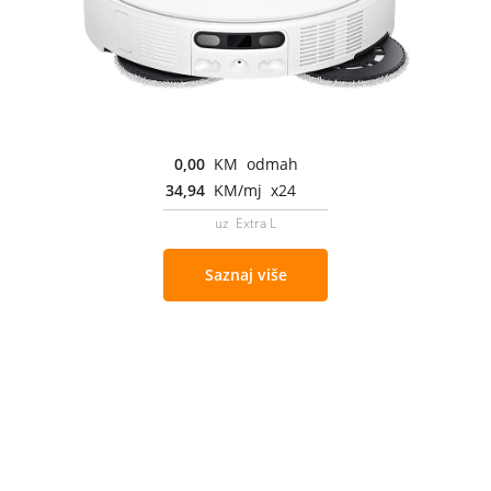
0,00
KM odmah
34,94
KM/mj x24
uz Extra L
Saznaj više