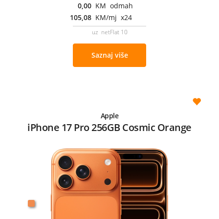
0,00
KM odmah
105,08
KM/mj x24
uz netFlat 10
Saznaj više
Apple
iPhone 17 Pro 256GB Cosmic Orange