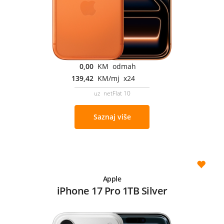
0,00
KM odmah
139,42
KM/mj x24
uz netFlat 10
Saznaj više
Apple
iPhone 17 Pro 1TB Silver