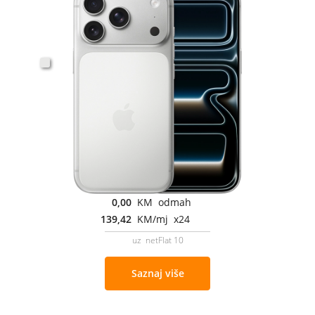
0,00
KM odmah
139,42
KM/mj x24
uz netFlat 10
Saznaj više