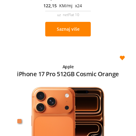
122,15
KM/mj x24
uz netFlat 10
Saznaj više
Apple
iPhone 17 Pro 512GB Cosmic Orange