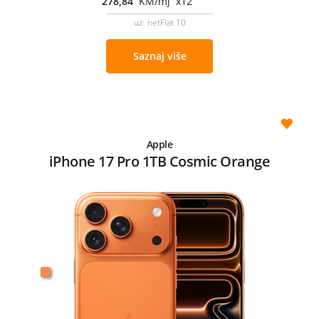
278,84
KM/mj x12
uz netFlat 10
Saznaj više
Apple
iPhone 17 Pro 1TB Cosmic Orange