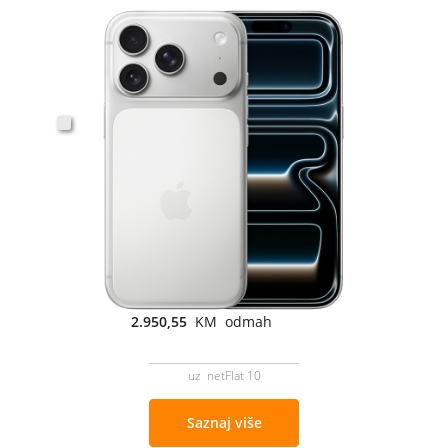
2.950,55
KM odmah
uz netFlat 10
Saznaj više