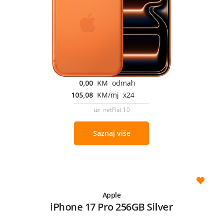
0,00
KM odmah
105,08
KM/mj x24
uz netFlat 10
Saznaj više
Apple
iPhone 17 Pro 256GB Silver