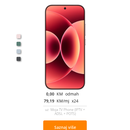
0,00
KM odmah
79,19
KM/mj x24
uz Moja TV Phone (IPTV +
ADSL + POTS)
Saznaj više