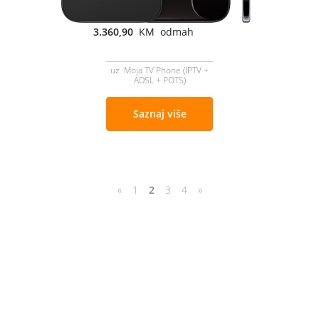
3.360,90
KM odmah
uz Moja TV Phone (IPTV +
ADSL + POTS)
Saznaj više
«
1
2
3
4
»