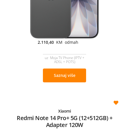
2.110,40
KM odmah
uz Moja TV Phone (IPTV +
ADSL + POTS)
Saznaj više
Xiaomi
Redmi Note 14 Pro+ 5G (12+512GB) +
Adapter 120W