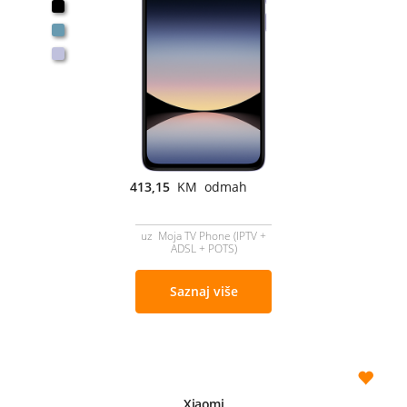
413,15
KM odmah
uz Moja TV Phone (IPTV +
ADSL + POTS)
Saznaj više
Xiaomi