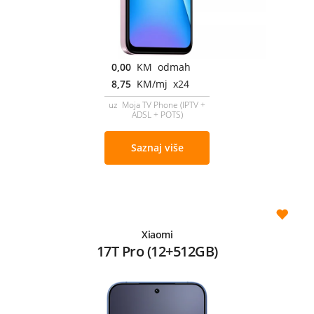
0,00
KM odmah
8,75
KM/mj x24
uz Moja TV Phone (IPTV +
ADSL + POTS)
Saznaj više
Xiaomi
17T Pro (12+512GB)