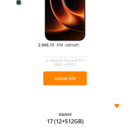
2.949,15
KM odmah
uz Moja TV Phone (IPTV +
ADSL + POTS)
Saznaj više
Xiaomi
17 (12+512GB)