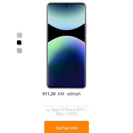
911,20
KM odmah
uz Moja TV Phone (IPTV +
ADSL + POTS)
Saznaj više