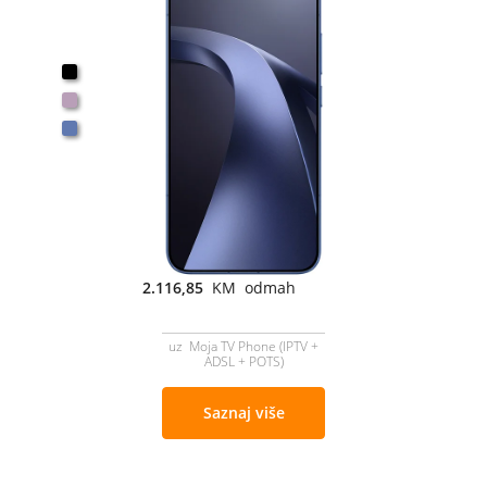
2.116,85
KM odmah
uz Moja TV Phone (IPTV +
ADSL + POTS)
Saznaj više