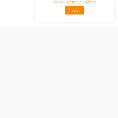
Uslovi korištenja kolačića
Prihvati
Administracija
Nabavke i pozivi
Karijera
Pristup informacijama