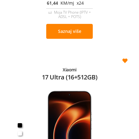
61,44
KM/mj x24
uz Moja TV Phone (IPTV +
ADSL + POTS)
Saznaj više
Xiaomi
17 Ultra (16+512GB)