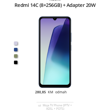
Redmi 14C (8+256GB) + Adapter 20W
280,85
KM odmah
uz Moja TV Phone (IPTV +
ADSL + POTS)