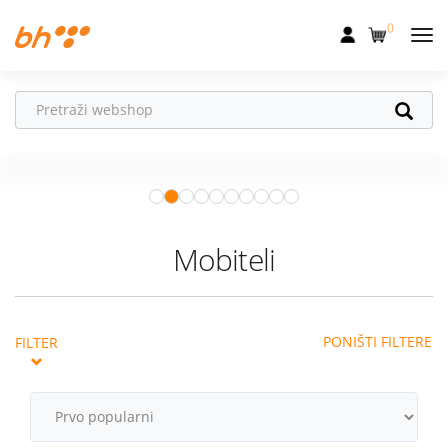
0
Mobilna
Fiksna
Vaš partner u
Internet
pokretu
Apple Watch
– vaš partner za
Televizija
zdraviji i aktivniji život.
Istraži ponudu
Dom
Mobiteli
Uređaji
Pogodnosti
PONIŠTI FILTERE
FILTER
Akcije
Podrška