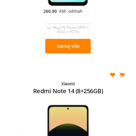
260,90
KM odmah
uz Moja TV Phone (IPTV +
ADSL + POTS)
Saznaj više
Xiaomi
Redmi Note 14 (8+256GB)