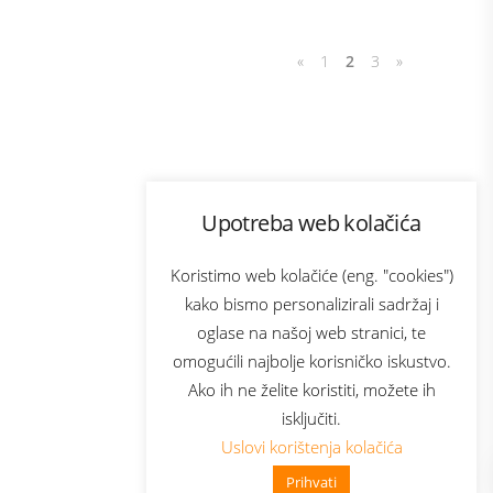
«
1
2
3
»
Program lojalnosti
Upotreba web kolačića
com
Bonus plus
sluga
Prijava za newsletter
Koristimo web kolačiće (eng. "cookies")
kako bismo personalizirali sadržaj i
oglase na našoj web stranici, te
elecom
omogućili najbolje korisničko iskustvo.
Ako ih ne želite koristiti, možete ih
isključiti.
Uslovi korištenja kolačića
Prihvati
👋 Zdravo, kako mogu pomoći?