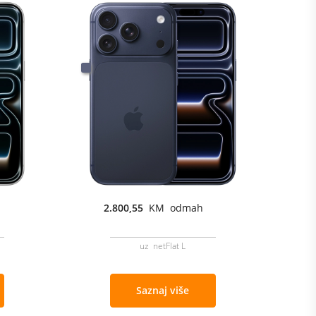
2.800,55
KM odmah
uz netFlat L
Saznaj više