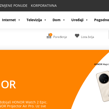
IZMJENE PONUDE
KORPORATIVNA
Internet
Televizija
Dom
Uređaji
Pogodno
0
Poređenje
Lista želja
kretu
e u jednom uređaju. Pratite svoje
te spremni za svaki izazov.