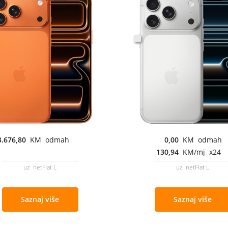
3.676,80
KM odmah
0,00
KM odmah
130,94
KM/mj x24
uz netFlat L
uz netFlat L
Saznaj više
Saznaj više