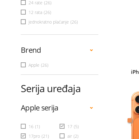
24 rate
(26)
12 rata
(26)
Jednokratno plaćanje
(26)
Brend
Apple
(26)
iP
Serija uređaja
Apple serija
16
(1)
17
(5)
17pro
(21)
air
(2)