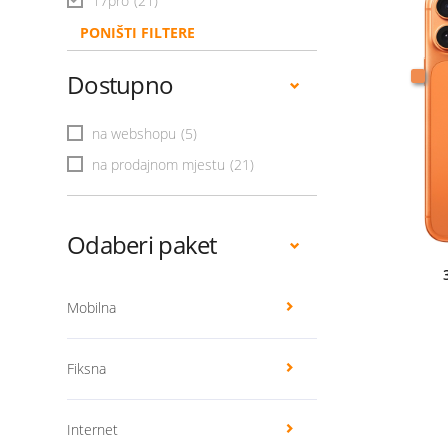
17pro
(21)
PONIŠTI FILTERE
Dostupno
na webshopu
(5)
na prodajnom mjestu
(21)
Odaberi paket
Mobilna
Fiksna
Internet