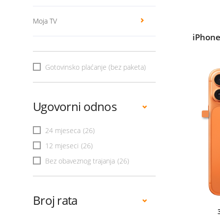
Moja TV
iPhone
Gotovinsko plaćanje (bez paketa)
Ugovorni odnos
24 mjeseca
(26)
12 mjeseci
(26)
Bez obaveznog trajanja
(26)
Broj rata