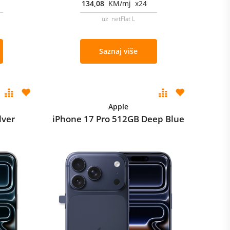
134,08
KM/mj x24
uz netFlat L
Saznaj više
Apple
lver
iPhone 17 Pro 512GB Deep Blue