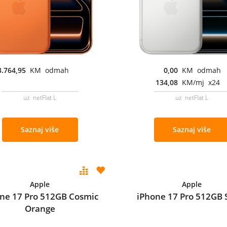
3.764,95
KM odmah
0,00
KM odmah
134,08
KM/mj x24
uz netFlat L
uz netFlat L
Saznaj više
Saznaj više
Apple
Apple
ne 17 Pro 512GB Cosmic
iPhone 17 Pro 512GB S
Orange