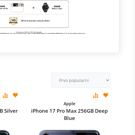
m
M
v
Apple
 Silver
iPhone 17 Pro Max 256GB Deep
Blue