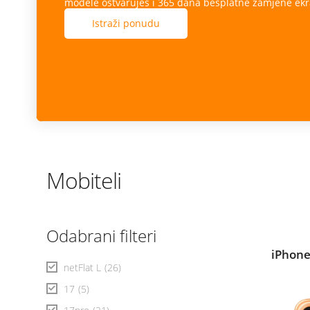
Istraži ponudu
Mobiteli
Odabrani filteri
iPhone
netFlat L
(26)
17
(5)