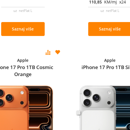
110,85
KM/mj x24
uz netFlat L
uz netFlat L
Saznaj više
Saznaj više
Apple
Apple
hone 17 Pro 1TB Cosmic
iPhone 17 Pro 1TB Si
Orange