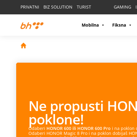
PRIVATNI
BIZ SOLUTION
TURIST
GAMING
Mobilna
Fiksna
Vaš partner u po
Apple Watch
spaja stil, inovaciju i napredne funkcij
zdravlje, treninge i obaveze, ostanite povezani i budi
Pronađite model koji odgovara vašem načinu života.