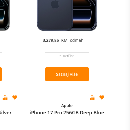
3.279,85
KM odmah
uz netFlat L
Saznaj više
Apple
ilver
iPhone 17 Pro 256GB Deep Blue