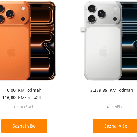
0,00
KM odmah
3.279,85
KM odmah
116,80
KM/mj x24
uz netFlat L
uz netFlat L
Saznaj više
Saznaj više