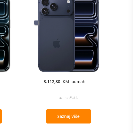
3.112,80
KM odmah
uz netFlat L
Saznaj više