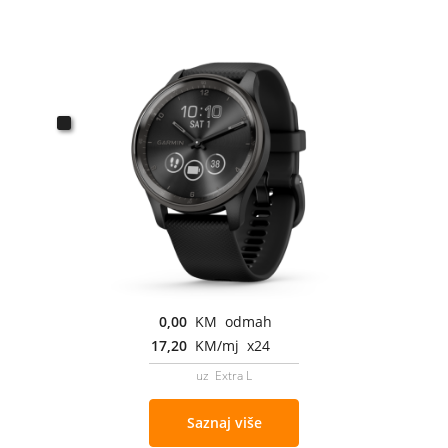
0,00
KM odmah
17,20
KM/mj x24
uz Extra L
Saznaj više