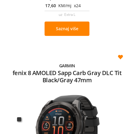
17,60
KM/mj x24
uz Extra L
Saznaj više
GARMIN
fenix 8 AMOLED Sapp Carb Gray DLC Tit
Black/Gray 47mm