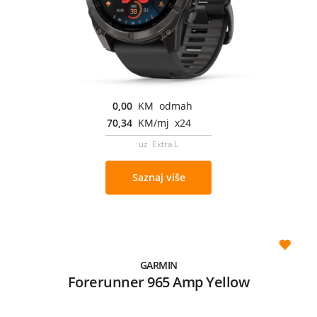
0,00
KM odmah
70,34
KM/mj x24
uz Extra L
Saznaj više
GARMIN
Forerunner 965 Amp Yellow