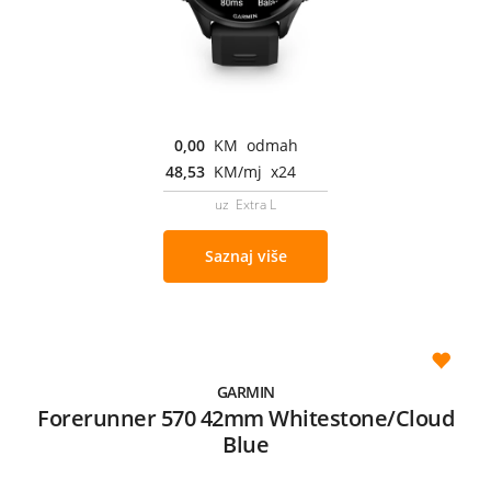
0,00
KM odmah
48,53
KM/mj x24
uz Extra L
Saznaj više
GARMIN
Forerunner 570 42mm Whitestone/Cloud
Blue