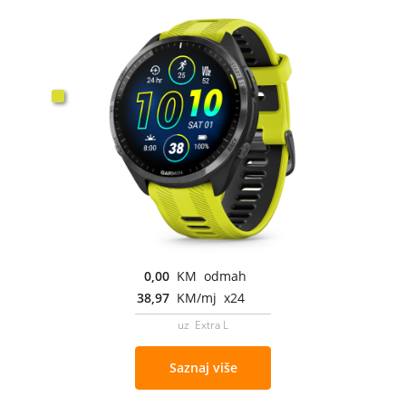
0,00
KM odmah
38,97
KM/mj x24
uz Extra L
Saznaj više