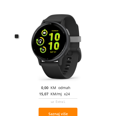
0,00
KM odmah
15,07
KM/mj x24
uz Extra L
Saznaj više