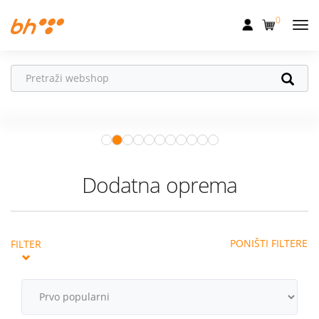
0
Mobilna
Fiksna
Ne propusti
HONOR poklone!
Internet
Uz
HONOR 600, 600 Pro i Magic 8
Pro
od 04.08.–31.08. očekuju te
Televizija
super pokloni!
Istraži ponudu
Dom
Dodatna oprema
Uređaji
Pogodnosti
PONIŠTI FILTERE
FILTER
Akcije
Podrška