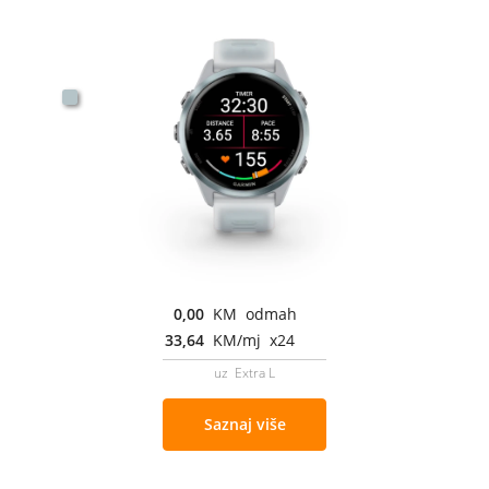
0,00
KM odmah
33,64
KM/mj x24
uz Extra L
Saznaj više