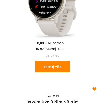
0,00
KM odmah
15,07
KM/mj x24
uz Extra L
Saznaj više
GARMIN
Vivoactive 5 Black Slate