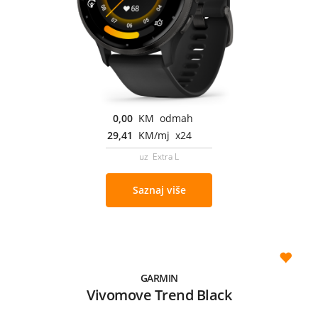
0,00
KM odmah
29,41
KM/mj x24
uz Extra L
Saznaj više
GARMIN
Vivomove Trend Black