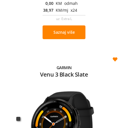
0,00
KM odmah
38,97
KM/mj x24
uz Extra L
Saznaj više
GARMIN
Venu 3 Black Slate