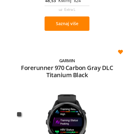
48,53
KM/mj x24
uz Extra L
Saznaj više
GARMIN
Forerunner 970 Carbon Gray DLC
Titanium Black