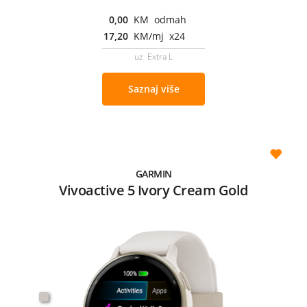
0,00
KM odmah
17,20
KM/mj x24
uz Extra L
Saznaj više
GARMIN
Vivoactive 5 Ivory Cream Gold