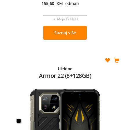
155,60
KM odmah
uz Moja TV Net L
Saznaj više
Ulefone
Armor 22 (8+128GB)