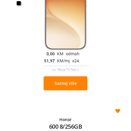
0,00
KM odmah
51,97
KM/mj x24
uz Moja TV Net L
Saznaj više
Honor
600 8/256GB