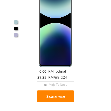
0,00
KM odmah
29,25
KM/mj x24
uz Moja TV Net L
Saznaj više