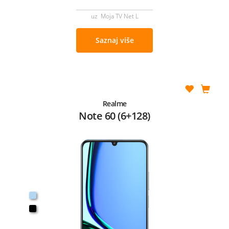
uz Moja TV Net L
Saznaj više
Realme
Note 60 (6+128)