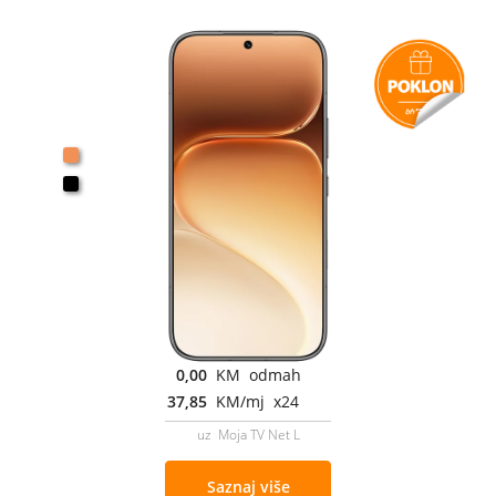
0,00
KM odmah
37,85
KM/mj x24
uz Moja TV Net L
Saznaj više