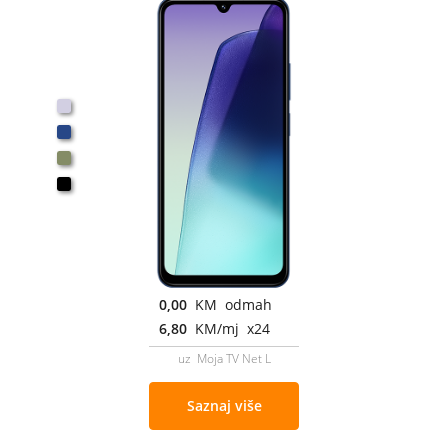
0,00
KM odmah
6,80
KM/mj x24
uz Moja TV Net L
Saznaj više