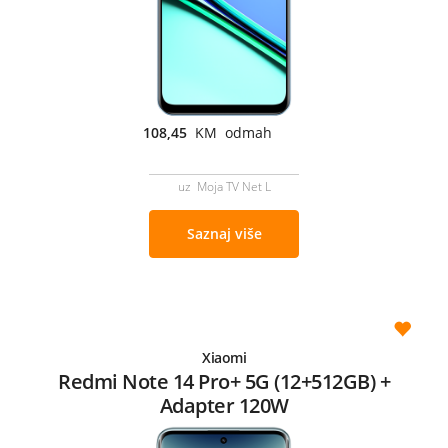
108,45
KM odmah
uz Moja TV Net L
Saznaj više
Xiaomi
Redmi Note 14 Pro+ 5G (12+512GB) +
Adapter 120W