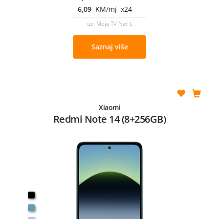
6,09
KM/mj x24
uz Moja TV Net L
Saznaj više
Xiaomi
Redmi Note 14 (8+256GB)