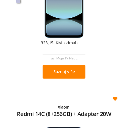
323,15
KM odmah
uz Moja TV Net L
Saznaj više
Xiaomi
Redmi 14C (8+256GB) + Adapter 20W