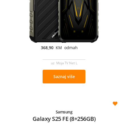
368,90
KM odmah
uz Moja TV Net L
Saznaj više
Samsung
Galaxy S25 FE (8+256GB)