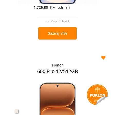
1.726,80
KM odmah
uz Moja TV Net L
Saznaj više
Honor
600 Pro 12/512GB