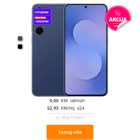
0,00
KM odmah
52,93
KM/mj x24
uz Moja TV Net L
Saznaj više