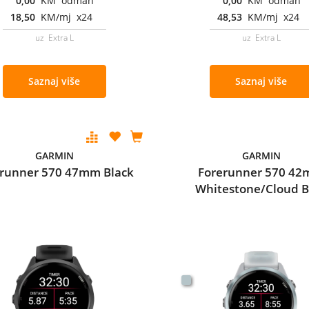
0,00
KM odmah
0,00
KM odmah
18,50
KM/mj x24
48,53
KM/mj x24
uz Extra L
uz Extra L
Saznaj više
Saznaj više
GARMIN
GARMIN
erunner 570 47mm Black
Forerunner 570 4
Whitestone/Cloud B