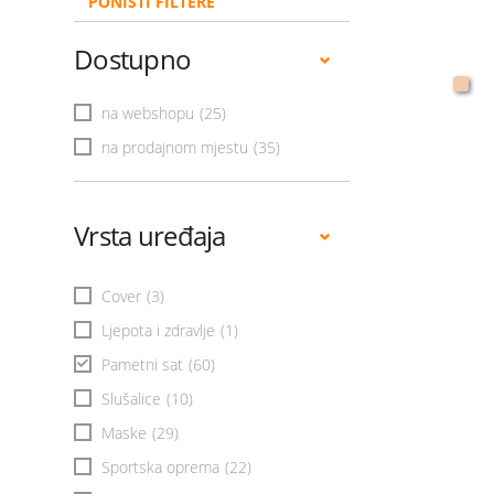
PONIŠTI FILTERE
Dostupno
na webshopu
(25)
na prodajnom mjestu
(35)
Vrsta uređaja
Cover
(3)
Ljepota i zdravlje
(1)
Pametni sat
(60)
Slušalice
(10)
Maske
(29)
Sportska oprema
(22)