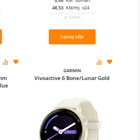
0,00
KM odmah
48,53
KM/mj x24
uz Extra L
Saznaj više
GARMIN
2mm
Vivoactive 6 Bone/Lunar Gold
lue