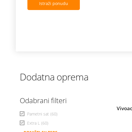
Istraži ponudu
Dodatna oprema
Odabrani filteri
Vivoa
Pametni sat
(60)
Extra L
(60)