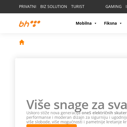
PRIVATNI
BIZ SOLUTION
TURIST
GAMING
Mobilna
Fiksna
Više snage za sva
Uskoro stiže nova generacija
oneS električnih skuter
performanse i moderan dizajn za sigurniju i ugodniju
više slobode, više mogućnosti i pametnije kretanje kr