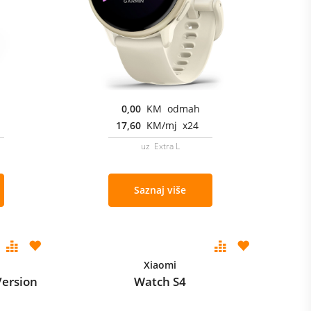
0,00
KM odmah
17,60
KM/mj x24
uz Extra L
Saznaj više
Xiaomi
Version
Watch S4