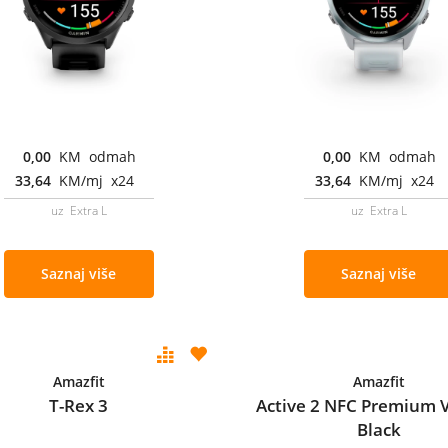
0,00
KM odmah
0,00
KM odmah
33,64
KM/mj x24
33,64
KM/mj x24
uz Extra L
uz Extra L
Saznaj više
Saznaj više
Amazfit
Amazfit
T-Rex 3
Active 2 NFC Premium 
Black