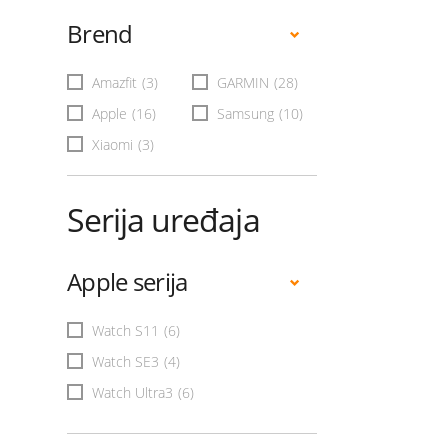
Brend
Amazfit
(3)
GARMIN
(28)
Apple
(16)
Samsung
(10)
Xiaomi
(3)
Serija uređaja
Apple serija
Watch S11
(6)
Watch SE3
(4)
Watch Ultra3
(6)