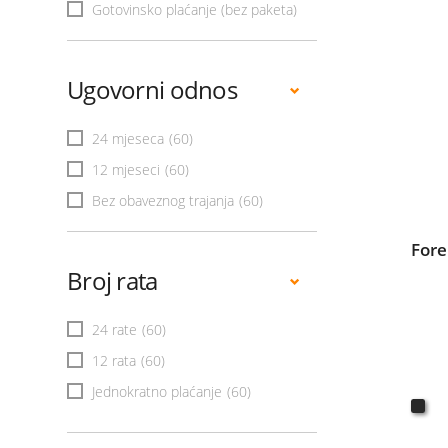
Gotovinsko plaćanje (bez paketa)
Ugovorni odnos
24 mjeseca
(60)
12 mjeseci
(60)
Bez obaveznog trajanja
(60)
For
Broj rata
24 rate
(60)
12 rata
(60)
Jednokratno plaćanje
(60)