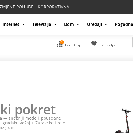
IZMJENE PONUDE
KORPORATIVNA
Internet
Televizija
Dom
Uređaji
Pogodno
0
Poređenje
Lista želja
ki pokret
a
— snažniji modeli, pouzdane
 gradsku vožnju. Za sve koji žele
oz grad.