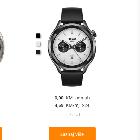
0,00
KM odmah
4,59
KM/mj x24
uz Extra L
Saznaj više