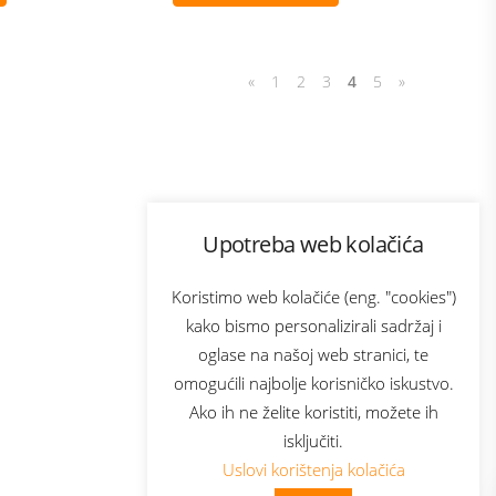
«
1
2
3
4
5
»
Program lojalnosti
Upotreba web kolačića
com
Bonus plus
sluga
Prijava za newsletter
Koristimo web kolačiće (eng. "cookies")
kako bismo personalizirali sadržaj i
oglase na našoj web stranici, te
elecom
omogućili najbolje korisničko iskustvo.
Ako ih ne želite koristiti, možete ih
isključiti.
Uslovi korištenja kolačića