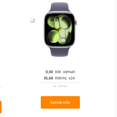
0,00
KM odmah
35,68
KM/mj x24
uz Extra L
Saznaj više