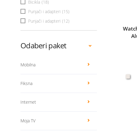
Bicikla
(18)
Punjači i adapteri
(15)
Punjači i adapteri
(12)
Watch
Al
Odaberi paket
Mobilna
Fiksna
Internet
Moja TV