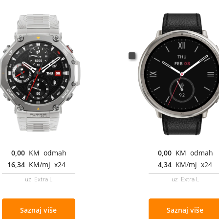
0,00
KM odmah
0,00
KM odmah
16,34
KM/mj x24
4,34
KM/mj x24
uz Extra L
uz Extra L
Saznaj više
Saznaj više