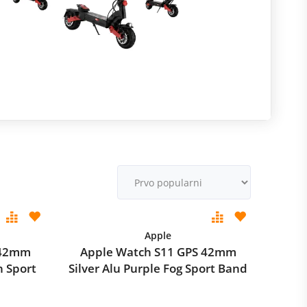
R
m
M
v
Apple
 42mm
Apple Watch S11 GPS 42mm
h Sport
Silver Alu Purple Fog Sport Band