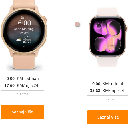
0,00
KM odmah
0,00
KM odmah
17,60
KM/mj x24
35,68
KM/mj x24
uz Extra L
uz Extra L
Saznaj više
Saznaj više