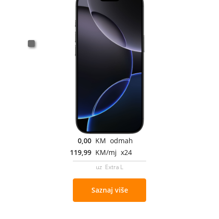
0,00
KM odmah
119,99
KM/mj x24
uz Extra L
Saznaj više