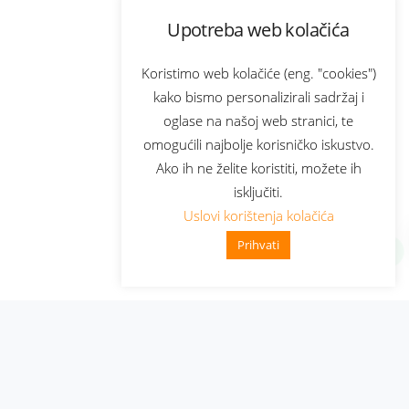
Upotreba web kolačića
Koristimo web kolačiće (eng. "cookies")
kako bismo personalizirali sadržaj i
oglase na našoj web stranici, te
omogućili najbolje korisničko iskustvo.
Ako ih ne želite koristiti, možete ih
isključiti.
Uslovi korištenja kolačića
Prihvati