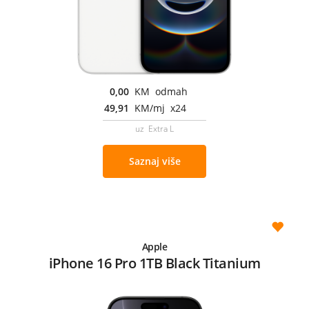
0,00
KM odmah
49,91
KM/mj x24
uz Extra L
Saznaj više
Apple
iPhone 16 Pro 1TB Black Titanium