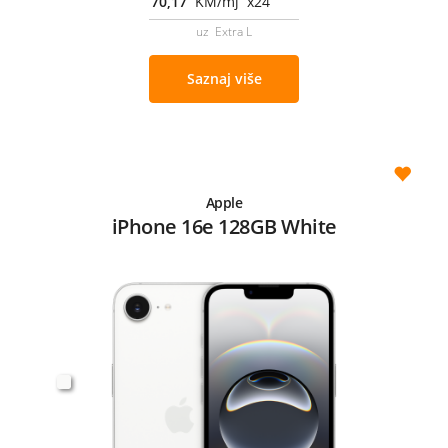
70,17
KM/mj x24
uz Extra L
Saznaj više
Apple
iPhone 16e 128GB White