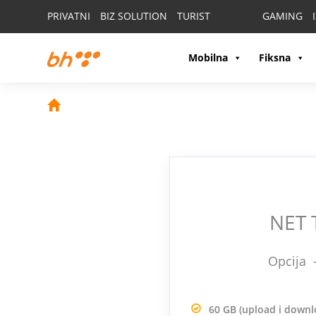
PRIVATNI
BIZ SOLUTION
TURIST
GAMING
Mobilna
Fiksna
NET 
Opcija 
60 GB (upload i downl