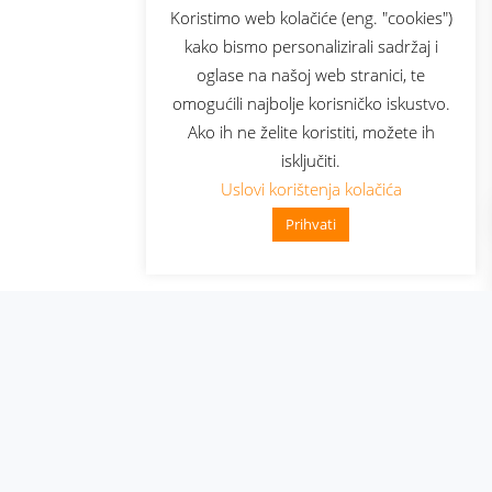
usluga
Prijava za newsletter
Koristimo web kolačiće (eng. "cookies")
kako bismo personalizirali sadržaj i
oglase na našoj web stranici, te
Telecom
omogućili najbolje korisničko iskustvo.
Ako ih ne želite koristiti, možete ih
isključiti.
Uslovi korištenja kolačića
Prihvati
👋 Zdravo, kako mogu pomoći