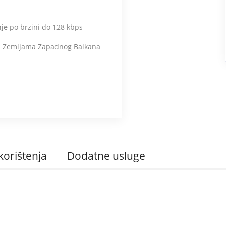
nje
po brzini do 128 kbps
e u Zemljama Zapadnog Balkana
korištenja
Dodatne usluge