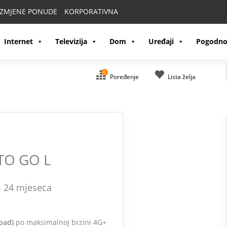
IZMJENE PONUDE
KORPORATIVNA
Internet
Televizija
Dom
Uređaji
Pogodno
0
Poređenje
Lista želja
TO GO L
- 24 mjeseca
oad)
po maksimalnoj brzini 4G+