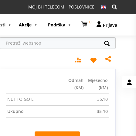
Pretraga:
MOJ BH TELECOM
POSLOVNICE
0
sti
Akcije
Podrška
Prijava
Odmah
Mjesečno
(KM)
(KM)
NET TO GO L
35,10
Ukupno
35,10