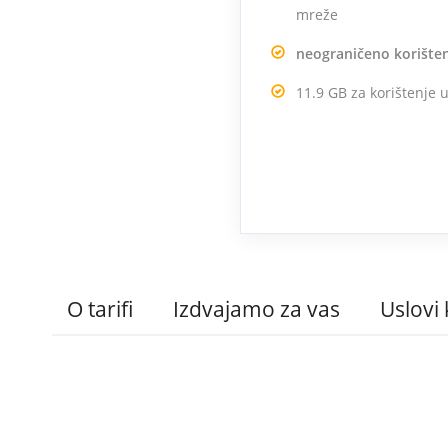
mreže
neograničeno korište
11.9 GB za korištenj
O tarifi
Izdvajamo za vas
Uslovi 