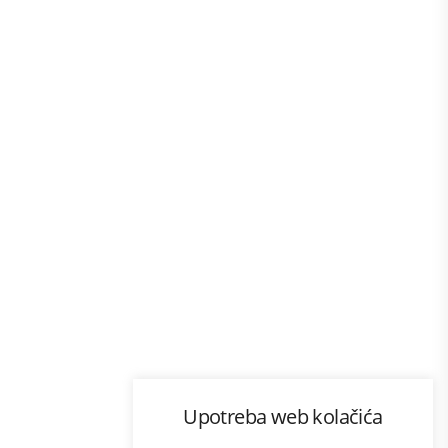
Program lojalnosti
Upotreba web kolačića
ecom
Bonus plus