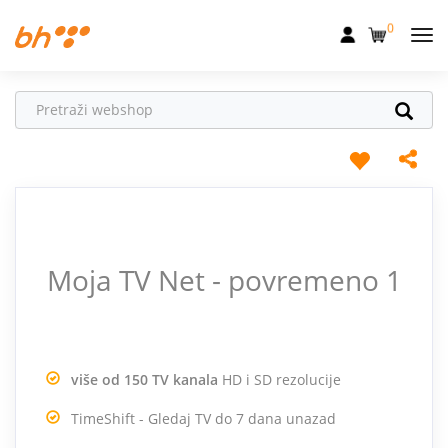
0
Mobilna
Fiksna
Internet
Televizija
Dom
Moja TV Net - povremeno 1
Uređaji
Pogodnosti
Akcije
više od 150 TV kanala
HD i SD rezolucije
Podrška
TimeShift - Gledaj TV do 7 dana unazad