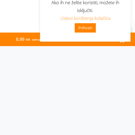
Ako ih ne želite koristiti, možete ih
isključiti.
Uslovi korištenja kolačića
Prihvati
0,00
53,95
KM odmah
KM/mj
Administracija
Nabavke i pozivi