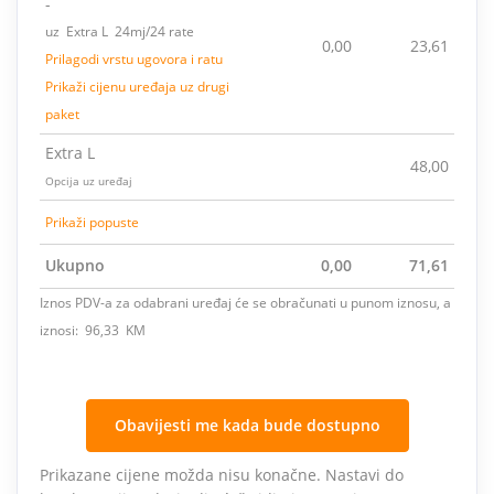
-
uz Extra L 24mj/24 rate
0,00
23,61
Prilagodi vrstu ugovora i ratu
Prikaži cijenu uređaja uz drugi
paket
Extra L
48,00
Opcija uz uređaj
Prikaži popuste
Ukupno
0,00
71,61
Iznos PDV-a za odabrani uređaj će se obračunati u punom iznosu, a
iznosi: 96,33 KM
Obavijesti me kada bude dostupno
Prikazane cijene možda nisu konačne. Nastavi do