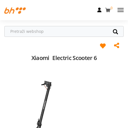
0
Mobilna
Fiksna
Internet
Televizija
Xiaomi
Electric Scooter 6
Dom
Uređaji
Pogodnosti
Akcije
Podrška