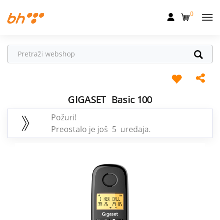
0
Mobilna
Fiksna
Internet
Televizija
GIGASET
Basic 100
Požuri!
Dom
Preostalo je još 5 uređaja.
Uređaji
Pogodnosti
Akcije
Podrška