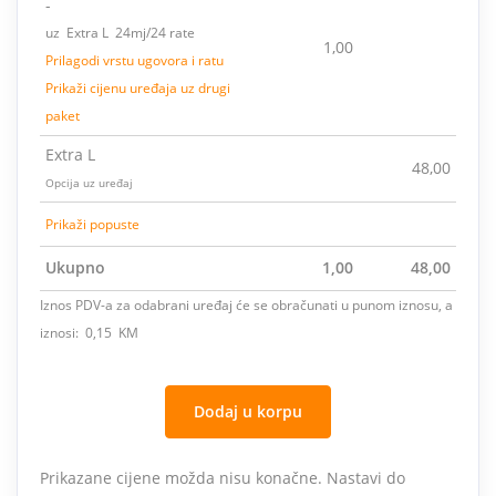
-
uz Extra L 24mj/24 rate
1,00
Prilagodi vrstu ugovora i ratu
Prikaži cijenu uređaja uz drugi
paket
Extra L
48,00
Opcija uz uređaj
Prikaži popuste
Ukupno
1,00
48,00
Iznos PDV-a za odabrani uređaj će se obračunati u punom iznosu, a
iznosi: 0,15 KM
Dodaj u korpu
Prikazane cijene možda nisu konačne. Nastavi do