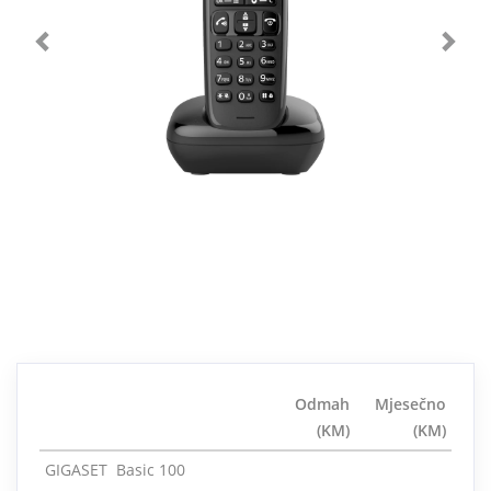
Odmah
Mjesečno
(KM)
(KM)
GIGASET Basic 100