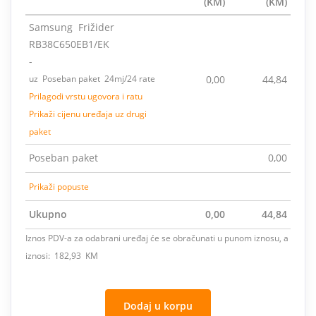
(KM)
(KM)
Samsung Frižider
RB38C650EB1/EK
-
uz Poseban paket 24mj/24 rate
0,00
44,84
Prilagodi vrstu ugovora i ratu
Prikaži cijenu uređaja uz drugi
paket
Poseban paket
0,00
Prikaži popuste
Ukupno
0,00
44,84
Iznos PDV-a za odabrani uređaj će se obračunati u punom iznosu, a
iznosi: 182,93 KM
Dodaj u korpu