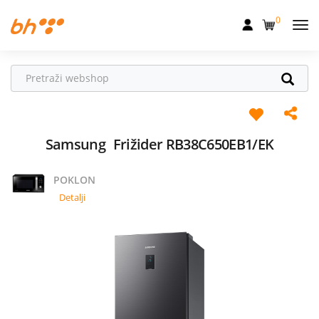
0
Mobilna
Fiksna
Internet
Televizija
Samsung
Frižider RB38C650EB1/EK
Dom
POKLON
Uređaji
Detalji
Pogodnosti
Akcije
Podrška