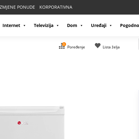
IZMJENE PONUDE
KORPORATIVNA
Internet
Televizija
Dom
Uređaji
Pogodno
0
Poređenje
Lista želja