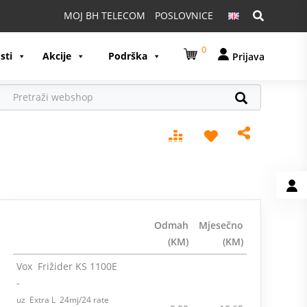
Pretraga:
MOJ BH TELECOM
POSLOVNICE
0
sti
Akcije
Podrška
Prijava
Odmah
Mjesečno
(KM)
(KM)
Vox Frižider KS 1100E
-
uz Extra L 24mj/24 rate