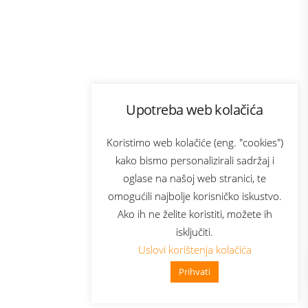
Program lojalnosti
Upotreba web kolačića
ecom
Bonus plus
usluga
Prijava za newsletter
Koristimo web kolačiće (eng. "cookies")
kako bismo personalizirali sadržaj i
oglase na našoj web stranici, te
Telecom
omogućili najbolje korisničko iskustvo.
Ako ih ne želite koristiti, možete ih
isključiti.
Uslovi korištenja kolačića
Prihvati
👋 Zdravo, kako mogu pomoći