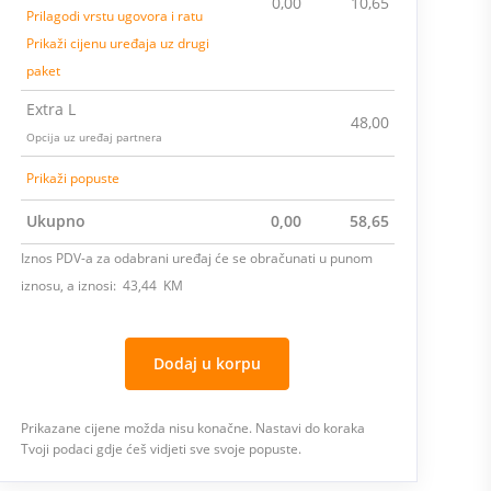
0,00
10,65
Prilagodi vrstu ugovora i ratu
Prikaži cijenu uređaja uz drugi
paket
Extra L
48,00
Opcija uz uređaj partnera
Prikaži popuste
Ukupno
0,00
58,65
Iznos PDV-a za odabrani uređaj će se obračunati u punom
iznosu, a iznosi: 43,44 KM
Dodaj u korpu
Prikazane cijene možda nisu konačne. Nastavi do koraka
Tvoji podaci gdje ćeš vidjeti sve svoje popuste.