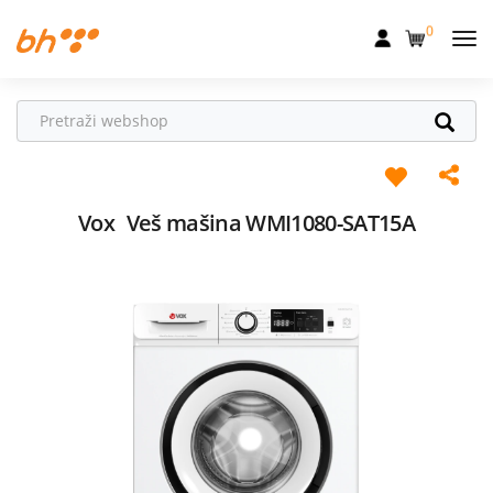
0
Mobilna
Fiksna
Internet
Televizija
Vox
Veš mašina WMI1080-SAT15A
Dom
Uređaji
Pogodnosti
Akcije
Podrška