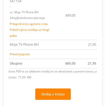
SAT15A
-
uz Moja TV Phone BH
489,00
24mj/Jednokratno placanje
Prilagodi vrstu ugovora i ratu
Prikaži cijenu uređaja uz drugi
paket
Moja TV Phone BH
21,95
Prikaži popuste
Ukupno
489,00
21,95
Iznos PDV-a za odabrani uređaj će se obračunati u punom iznosu, a
iznosi: 71,05 KM
Dodaj u korpu