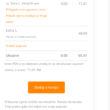
uz Extra L 24mj/24 rate
0,00
17,41
Prilagodi vrstu ugovora i ratu
Prikaži cijenu uređaja uz drugi
paket
Extra L
48,00
Opcija uz uređaj partnera
Prikaži popuste
Ukupno
0,00
65,41
Iznos PDV-a za odabrani uređaj će se obračunati u punom
iznosu, a iznosi: 71,05 KM
Dodaj u korpu
Prikazane cijene možda nisu konačne. Nastavi do koraka
Tvoji podaci gdje ćeš vidjeti sve svoje popuste.