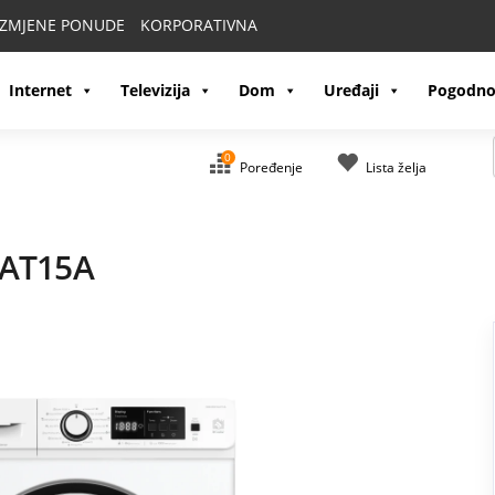
IZMJENE PONUDE
KORPORATIVNA
Internet
Televizija
Dom
Uređaji
Pogodno
0
Poređenje
Lista želja
SAT15A