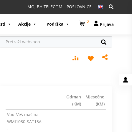
Pretraga:
MOJ BH TELECOM
POSLOVNICE
0
sti
Akcije
Podrška
Prijava
Odmah
Mjesečno
(KM)
(KM)
Vox Veš mašina
WMI1080-SAT15A
-