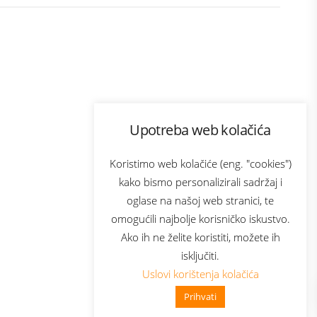
Program lojalnosti
Upotreba web kolačića
ecom
Bonus plus
usluga
Prijava za newsletter
Koristimo web kolačiće (eng. "cookies")
kako bismo personalizirali sadržaj i
oglase na našoj web stranici, te
Telecom
omogućili najbolje korisničko iskustvo.
Ako ih ne želite koristiti, možete ih
isključiti.
Uslovi korištenja kolačića
Prihvati
👋 Zdravo, kako mogu pomoći?