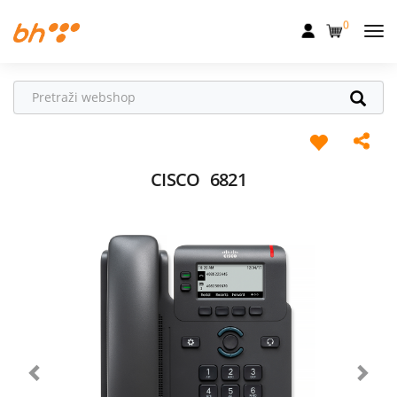
0
Mobilna
Fiksna
Internet
Televizija
CISCO
6821
Dom
Uređaji
Pogodnosti
Akcije
Podrška