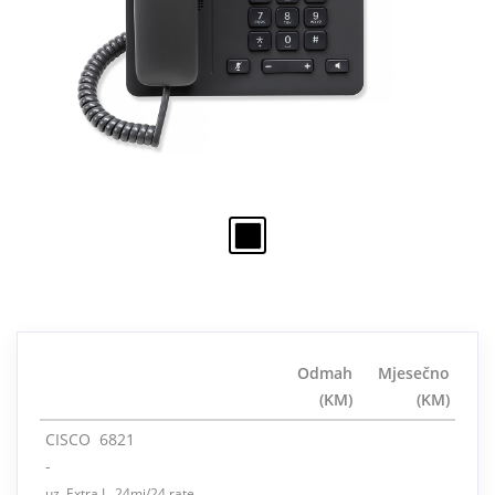
Odmah
Mjesečno
(KM)
(KM)
CISCO 6821
-
uz Extra L 24mj/24 rate