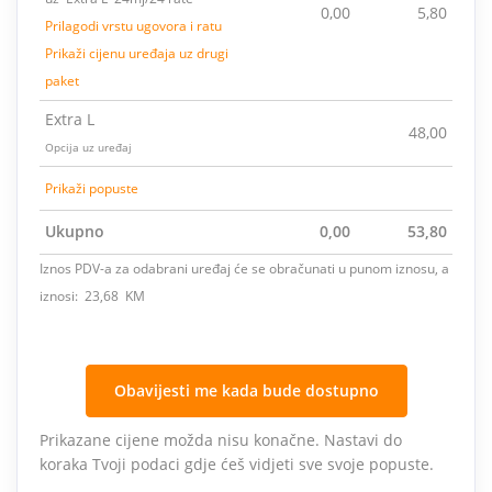
0,00
5,80
Prilagodi vrstu ugovora i ratu
Prikaži cijenu uređaja uz drugi
paket
Extra L
48,00
Opcija uz uređaj
Prikaži popuste
Ukupno
0,00
53,80
Iznos PDV-a za odabrani uređaj će se obračunati u punom iznosu, a
iznosi: 23,68 KM
Obavijesti me kada bude dostupno
Prikazane cijene možda nisu konačne. Nastavi do
koraka Tvoji podaci gdje ćeš vidjeti sve svoje popuste.