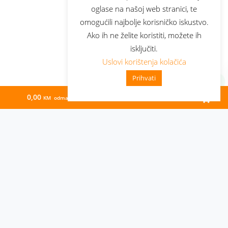
oglase na našoj web stranici, te
omogućili najbolje korisničko iskustvo.
Ako ih ne želite koristiti, možete ih
isključiti.
Uslovi korištenja kolačića
Prihvati
0,00
94,26
KM odmah
KM/mj
Administracija