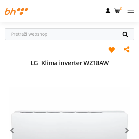
0
Mobilna
Fiksna
Internet
Televizija
LG
Klima inverter WZ18AW
Dom
Uređaji
Pogodnosti
Akcije
Podrška