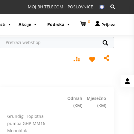
Pretraga:
MOJ BH TELECOM
POSLOVNICE
0
sti
Akcije
Podrška
Prijava
Odmah
Mjesečno
(KM)
(KM)
Grundig Toplotna
pumpa GHP-MM16
Monoblok