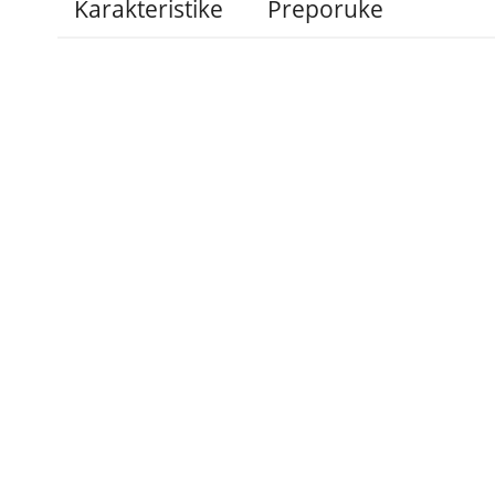
Karakteristike
Preporuke
Administracija
B2B
Nabavke i pozivi
Veleprodaja
Karijera
Partneri
Pristup informacijama
Sponzorstva
Arhiva vijesti
Donacije
Arhiva obavijesti
BH Telecom i SFF – 
filmske priče