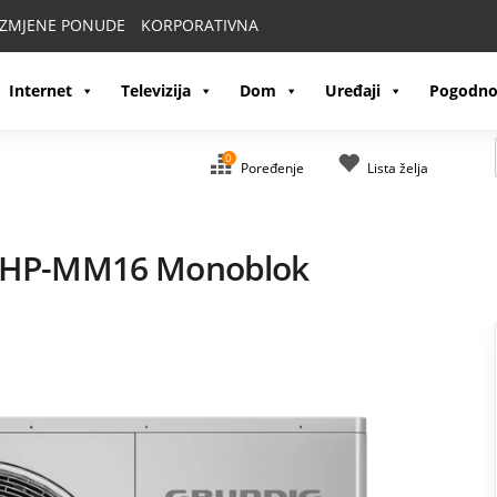
IZMJENE PONUDE
KORPORATIVNA
Internet
Televizija
Dom
Uređaji
Pogodno
0
Poređenje
Lista želja
GHP-MM16 Monoblok