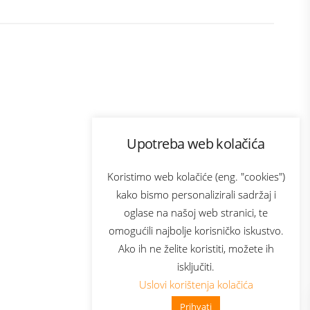
Program lojalnosti
Upotreba web kolačića
ecom
Bonus plus
usluga
Prijava za newsletter
Koristimo web kolačiće (eng. "cookies")
kako bismo personalizirali sadržaj i
oglase na našoj web stranici, te
Telecom
omogućili najbolje korisničko iskustvo.
Ako ih ne želite koristiti, možete ih
isključiti.
Uslovi korištenja kolačića
Prihvati
👋 Zdravo, kako mogu pomoći?