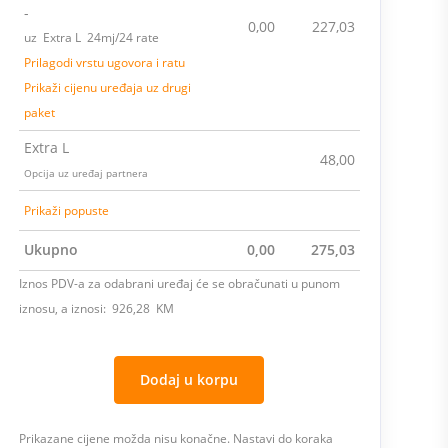
-
0,00
227,03
uz Extra L 24mj/24 rate
Prilagodi vrstu ugovora i ratu
Prikaži cijenu uređaja uz drugi
paket
Extra L
48,00
Opcija uz uređaj partnera
Prikaži popuste
Ukupno
0,00
275,03
Iznos PDV-a za odabrani uređaj će se obračunati u punom
iznosu, a iznosi: 926,28 KM
Dodaj u korpu
Prikazane cijene možda nisu konačne. Nastavi do koraka