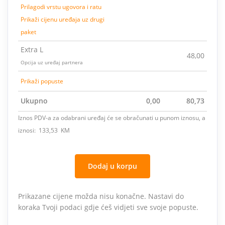
Prilagodi vrstu ugovora i ratu
Prikaži cijenu uređaja uz drugi
paket
Extra L
48,00
Opcija uz uređaj partnera
Prikaži popuste
Ukupno
0,00
80,73
Iznos PDV-a za odabrani uređaj će se obračunati u punom iznosu, a
iznosi: 133,53 KM
Dodaj u korpu
Prikazane cijene možda nisu konačne. Nastavi do
koraka Tvoji podaci gdje ćeš vidjeti sve svoje popuste.