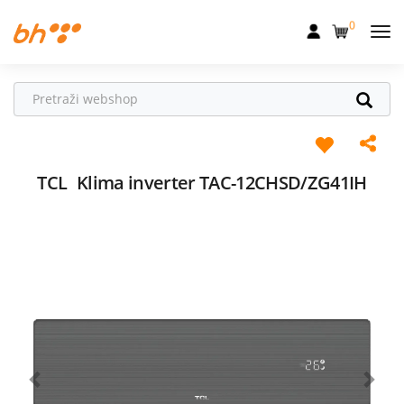
0
Mobilna
Fiksna
Internet
Televizija
TCL
Klima inverter TAC-12CHSD/ZG41IH
Dom
Uređaji
Pogodnosti
Akcije
Podrška