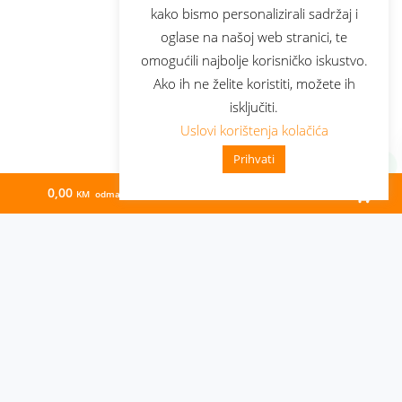
kako bismo personalizirali sadržaj i
oglase na našoj web stranici, te
omogućili najbolje korisničko iskustvo.
Ako ih ne želite koristiti, možete ih
isključiti.
Uslovi korištenja kolačića
Prihvati
0,00
80,73
KM odmah
KM/mj