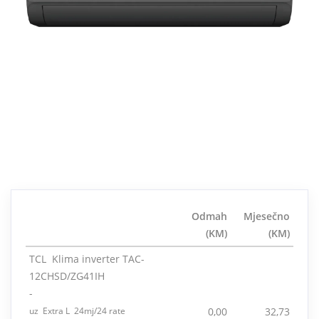
Odmah
Mjesečno
(KM)
(KM)
TCL Klima inverter TAC-
12CHSD/ZG41IH
-
uz Extra L 24mj/24 rate
0,00
32,73