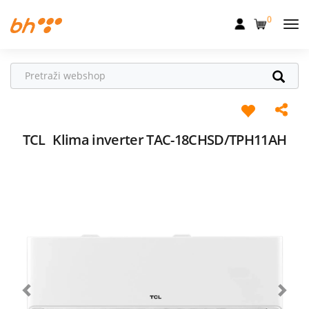
0
Mobilna
Fiksna
Internet
Televizija
TCL
Klima inverter TAC-18CHSD/TPH11AH
Dom
Uređaji
Pogodnosti
Akcije
Podrška