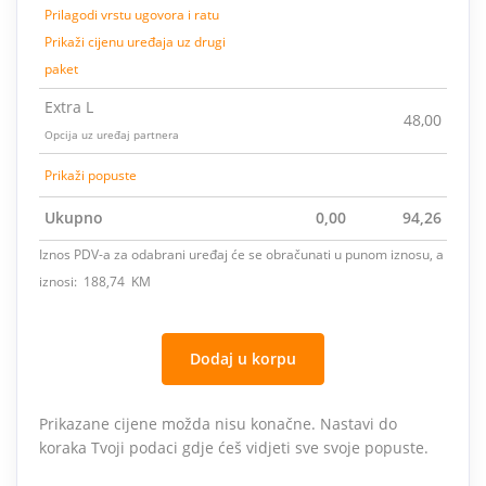
Prilagodi vrstu ugovora i ratu
Prikaži cijenu uređaja uz drugi
paket
Extra L
48,00
Opcija uz uređaj partnera
Prikaži popuste
Ukupno
0,00
94,26
Iznos PDV-a za odabrani uređaj će se obračunati u punom iznosu, a
iznosi: 188,74 KM
Dodaj u korpu
Prikazane cijene možda nisu konačne. Nastavi do
koraka Tvoji podaci gdje ćeš vidjeti sve svoje popuste.