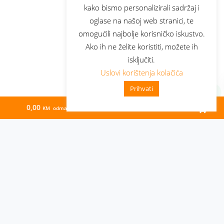
kako bismo personalizirali sadržaj i
oglase na našoj web stranici, te
omogućili najbolje korisničko iskustvo.
Ako ih ne želite koristiti, možete ih
isključiti.
Uslovi korištenja kolačića
Prihvati
0,00
94,26
KM odmah
KM/mj