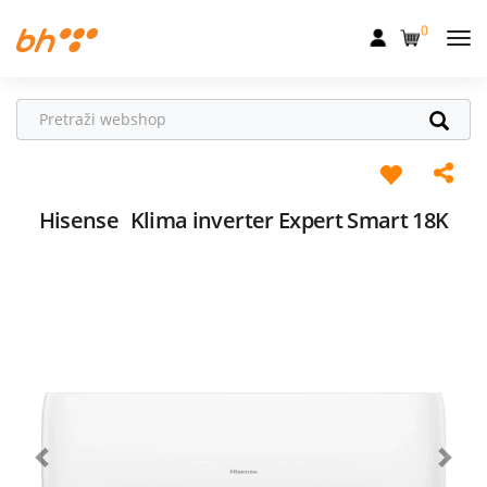
0
Mobilna
Fiksna
Internet
Televizija
Hisense
Klima inverter Expert Smart 18K
Dom
Uređaji
Pogodnosti
Akcije
Podrška