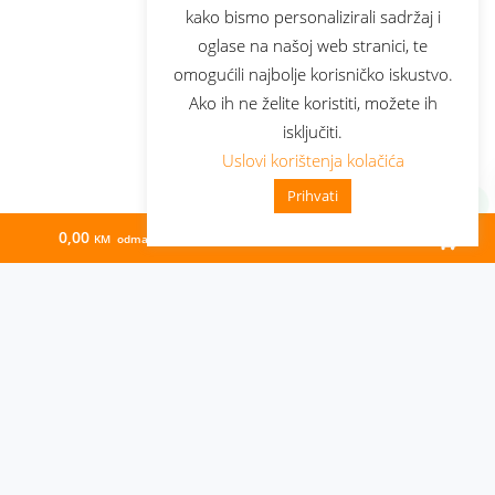
kako bismo personalizirali sadržaj i
oglase na našoj web stranici, te
omogućili najbolje korisničko iskustvo.
Ako ih ne želite koristiti, možete ih
isključiti.
Uslovi korištenja kolačića
Prihvati
0,00
95,36
KM odmah
KM/mj