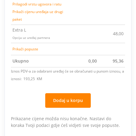
Prilagodi vrstu ugovora i ratu
Prikaži cijenu uređaja uz drugi
paket
Extra L
48,00
Opcija uz uređaj partnera
Prikaži popuste
Ukupno
0,00
95,36
Iznos PDV-a za odabrani uređaj će se obračunati u punom iznosu, a
iznosi: 193,25 KM
Dodaj u korpu
Prikazane cijene možda nisu konačne. Nastavi do
koraka Tvoji podaci gdje ćeš vidjeti sve svoje popuste.