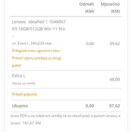
Odmah
Mjesečno
(KM)
(KM)
Lenovo IdeaPad 1 15AMN7
R3 16GB/512GB Win 11 Pro
-
uz Extra L 24mj/24 rate
0,00
39,62
Prilagodi vrstu ugovora i ratu
Prikaži cijenu uređaja uz drugi
paket
Extra L
48,00
Opcija uz uređaj
Prikaži popuste
Ukupno
0,00
87,62
Iznos PDV-a za odabrani uređaj će se obračunati u punom iznosu, a
iznosi: 161,67 KM