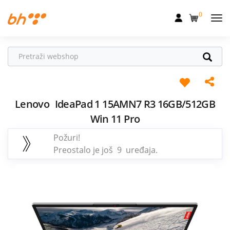
0
Mobilna
Fiksna
Internet
Televizija
Lenovo
IdeaPad 1 15AMN7 R3 16GB/512GB
Win 11 Pro
Dom
Požuri!
Uređaji
Preostalo je još 9 uređaja.
Pogodnosti
Akcije
Podrška