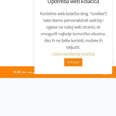
Upotreba web kolačića
Koristimo web kolačiće (eng. "cookies")
kako bismo personalizirali sadržaj i
oglase na našoj web stranici, te
omogućili najbolje korisničko iskustvo.
Ako ih ne želite koristiti, možete ih
isključiti.
Uslovi korištenja kolačića
Prihvati
0,00
98,78
KM odmah
KM/mj