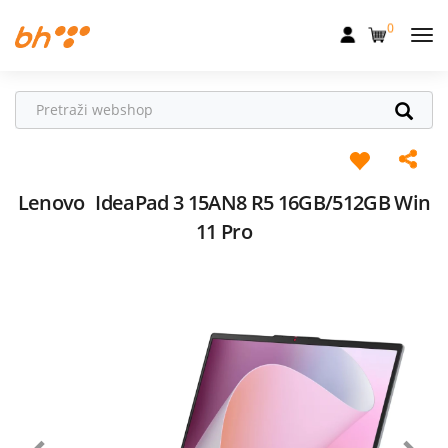
0
Mobilna
Fiksna
Internet
Televizija
Lenovo
IdeaPad 3 15AN8 R5 16GB/512GB Win
11 Pro
Dom
Uređaji
Pogodnosti
Akcije
Podrška