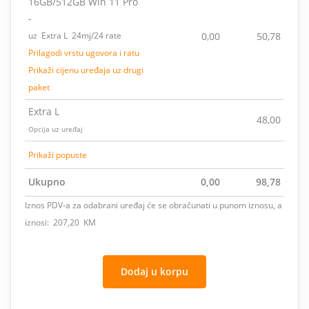
16GB/512GB Win 11 Pro
-
uz Extra L 24mj/24 rate
0,00
50,78
Prilagodi vrstu ugovora i ratu
Prikaži cijenu uređaja uz drugi
paket
Extra L
48,00
Opcija uz uređaj
Prikaži popuste
Ukupno
0,00
98,78
Iznos PDV-a za odabrani uređaj će se obračunati u punom iznosu, a
iznosi: 207,20 KM
Dodaj u korpu