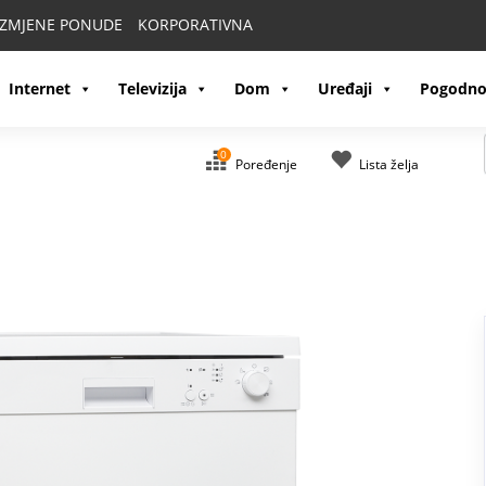
IZMJENE PONUDE
KORPORATIVNA
Internet
Televizija
Dom
Uređaji
Pogodno
0
Poređenje
Lista želja