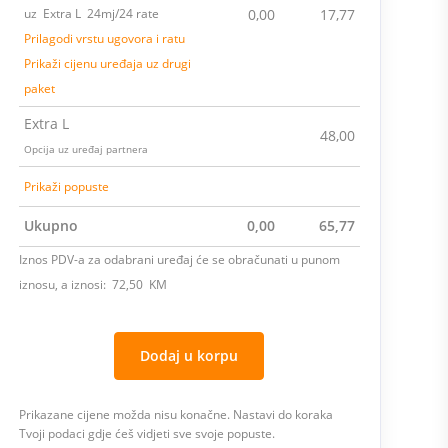
uz Extra L 24mj/24 rate
0,00
17,77
Prilagodi vrstu ugovora i ratu
Prikaži cijenu uređaja uz drugi
paket
Extra L
48,00
Opcija uz uređaj partnera
Prikaži popuste
Ukupno
0,00
65,77
Iznos PDV-a za odabrani uređaj će se obračunati u punom
iznosu, a iznosi: 72,50 KM
Dodaj u korpu
Prikazane cijene možda nisu konačne. Nastavi do koraka
Tvoji podaci gdje ćeš vidjeti sve svoje popuste.