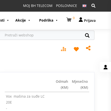
Pretraga:
MOJ BH TELECOM
POSLOVNICE
0
sti
Akcije
Podrška
Prijava
Odmah
Mjesečno
(KM)
(KM)
Vox mašina za suđe LC
20E
-