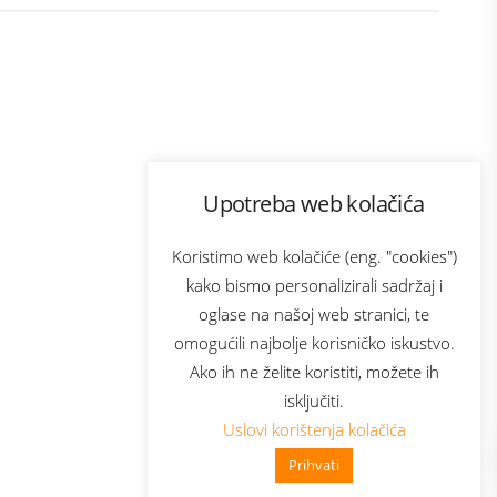
Program lojalnosti
Upotreba web kolačića
ecom
Bonus plus
usluga
Prijava za newsletter
Koristimo web kolačiće (eng. "cookies")
kako bismo personalizirali sadržaj i
oglase na našoj web stranici, te
Telecom
omogućili najbolje korisničko iskustvo.
Ako ih ne želite koristiti, možete ih
isključiti.
Uslovi korištenja kolačića
Prihvati
👋 Zdravo, kako mogu pomoći?