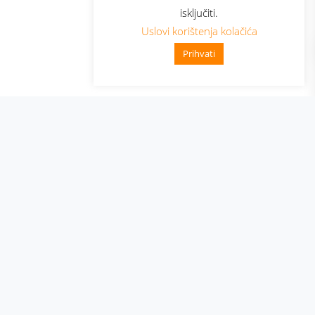
isključiti.
Uslovi korištenja kolačića
Prihvati
👋 Zdravo, kako mogu pomoći?