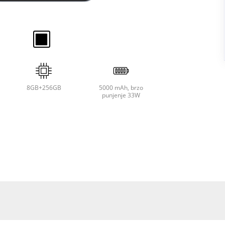
8GB+256GB
5000 mAh, brzo
punjenje 33W