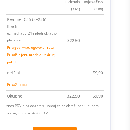
Odmah
Mjesečno
(KM)
(KM)
Realme C55 (8+256)
Black
uz netFlat L 24mj/Jednokratno
placanje
322,50
Prilagodi vrstu ugovora i ratu
Prikaži cijenu uređaja uz drugi
paket
netFlat L
59,90
Prikaži popuste
Ukupno
322,50
59,90
Iznos PDV-a za odabrani uređaj će se obračunati u punom
iznosu, a iznosi: 46,86 KM