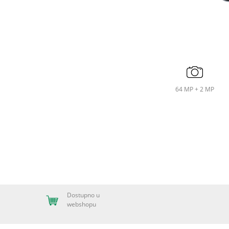
64 MP + 2 MP
Dostupno u
webshopu