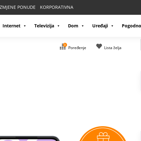
IZMJENE PONUDE
KORPORATIVNA
Internet
Televizija
Dom
Uređaji
Pogodno
0
Poređenje
Lista želja