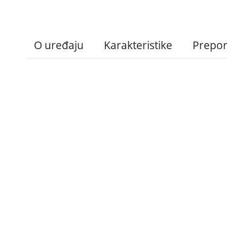
O uređaju
Karakteristike
Prepo
Administracija
B2B
Nabavke i pozivi
Veleprodaja
Karijera
Partneri
Pristup informacijama
Sponzorstva
Arhiva vijesti
Donacije
Arhiva obavijesti
BH Telecom i SFF – 