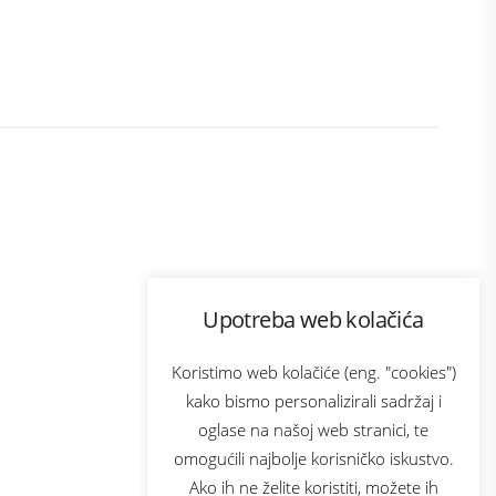
Program lojalnosti
Upotreba web kolačića
ecom
Bonus plus
usluga
Prijava za newsletter
Koristimo web kolačiće (eng. "cookies")
kako bismo personalizirali sadržaj i
oglase na našoj web stranici, te
Telecom
omogućili najbolje korisničko iskustvo.
Ako ih ne želite koristiti, možete ih