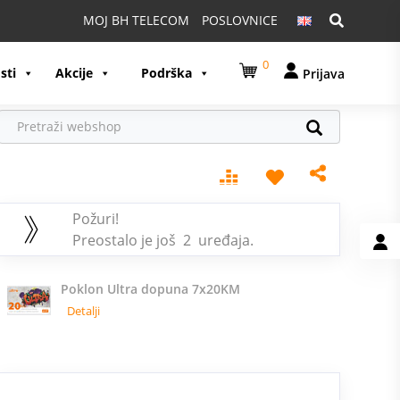
Pretraga:
MOJ BH TELECOM
POSLOVNICE
0
sti
Akcije
Podrška
Prijava
Požuri!
Preostalo je još 2 uređaja.
Poklon Ultra dopuna 7x20KM
Detalji