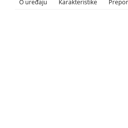
O uređaju
Karakteristike
Prepo
Administracija
B2B
Nabavke i pozivi
Veleprodaja
Karijera
Partneri
Pristup informacijama
Sponzorstva
Arhiva vijesti
Donacije
Arhiva obavijesti
BH Telecom i SFF – 
filmske priče