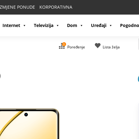
IZMJENE PONUDE
KORPORATIVNA
Internet
Televizija
Dom
Uređaji
Pogodno
0
Poređenje
Lista želja
)