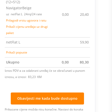
(12+512)
NavigatorBeige
uz netFlat L 24mj/24 rate
0,00
20,40
Prilagodi vrstu ugovora i ratu
Prikaži cijenu uređaja uz drugi
paket
netFlat L
59,90
Prikaži popuste
Ukupno
0,00
80,30
Iznos PDV-a za odabrani uređaj će se obračunati u punom
iznosu, a iznosi: 83,23 KM
Obavijesti me kada bude dostupno
Prikazane cijene možda nisu konačne. Nastavi do koraka