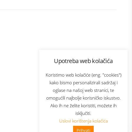
Program lojalnosti
Upotreba web kolačića
ecom
Bonus plus
usluga
Prijava za newsletter
Koristimo web kolačiće (eng. "cookies")
kako bismo personalizirali sadržaj i
oglase na našoj web stranici, te
Telecom
omogućili najbolje korisničko iskustvo.
Ako ih ne želite koristiti, možete ih
isključiti.
Uslovi korištenja kolačića
Prihvati
👋 Zdravo, kako mogu pomoći?