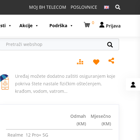
Pretraga:
MOJ BH TELECOM
POSLOVNICE
0
sti
Akcije
Podrška
Prijava
Uređaj možete dodatno zaštiti osiguranjem koje
pokriva štete nastale fizičkim oštećenjem,
krađom, vodom, vatrom…
Odmah
Mjesečno
(KM)
(KM)
Realme 12 Pro+ 5G