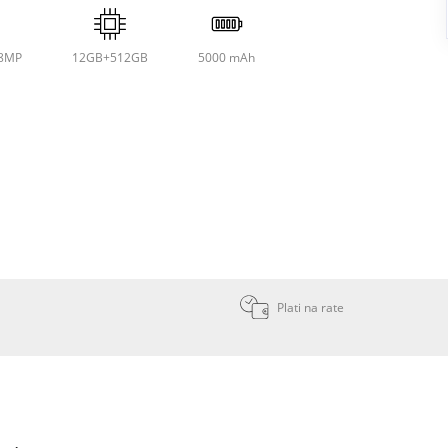
8MP
12GB+512GB
5000 mAh
Plati na rate