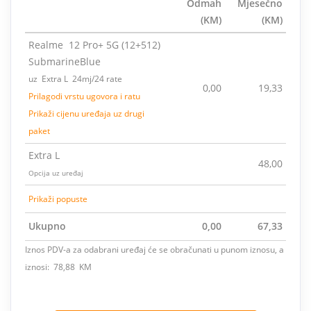
Odmah
Mjesečno
(KM)
(KM)
Realme 12 Pro+ 5G (12+512)
SubmarineBlue
uz Extra L 24mj/24 rate
0,00
19,33
Prilagodi vrstu ugovora i ratu
Prikaži cijenu uređaja uz drugi
paket
Extra L
48,00
Opcija uz uređaj
Prikaži popuste
Ukupno
0,00
67,33
Iznos PDV-a za odabrani uređaj će se obračunati u punom iznosu, a
iznosi: 78,88 KM