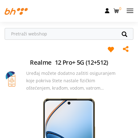
0
Mobilna
Fiksna
Internet
Televizija
Realme
12 Pro+ 5G (12+512)
Uređaj možete dodatno zaštiti osiguranjem
Dom
koje pokriva štete nastale fizičkim
Uređaji
oštećenjem, krađom, vodom, vatrom…
Pogodnosti
Akcije
Podrška