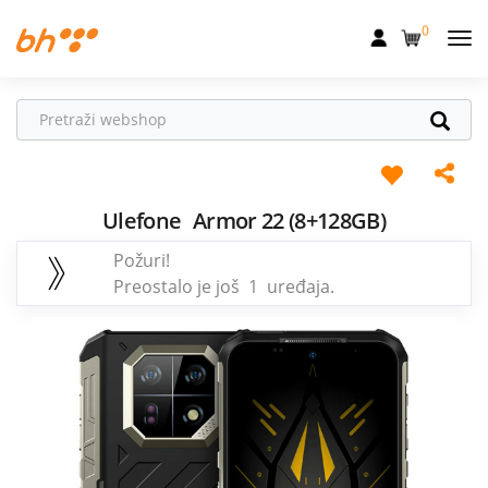
0
Mobilna
Fiksna
Internet
Televizija
Ulefone
Armor 22 (8+128GB)
Požuri!
Dom
Preostalo je još 1 uređaja.
Uređaji
Pogodnosti
Akcije
Podrška