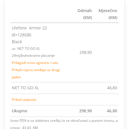
Odmah
Mjesečno
(KM)
(KM)
Ulefone Armor 22
(8+128GB)
Black
uz NET TO GO XL
298,90
24mj/Jednokratno placanje
Prilagodi vrstu ugovora i ratu
Prikaži cijenu uređaja uz drugi
paket
NET TO GO XL
46,80
Prikaži popuste
Ukupno
298,90
46,80
Iznos PDV-a za odabrani uređaj će se obračunati u punom iznosu, a
iznosi: 43,43 KM