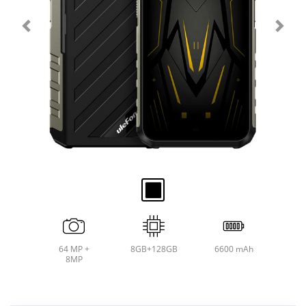
64 MP +
8GB+128GB
6600 mAh
8MP