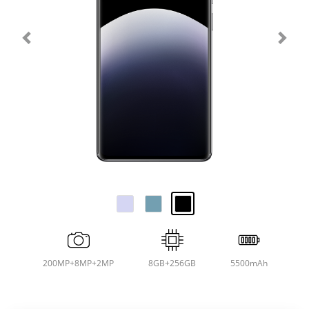
200MP+8MP+2MP
8GB+256GB
5500mAh