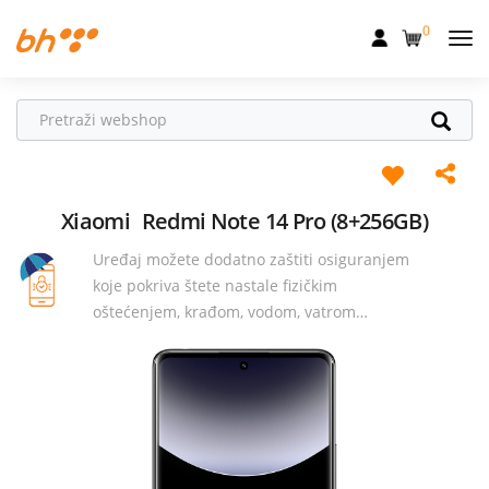
0
Mobilna
Fiksna
Internet
Televizija
Xiaomi
Redmi Note 14 Pro (8+256GB)
Uređaj možete dodatno zaštiti osiguranjem
Dom
koje pokriva štete nastale fizičkim
Uređaji
oštećenjem, krađom, vodom, vatrom…
Pogodnosti
Akcije
Podrška